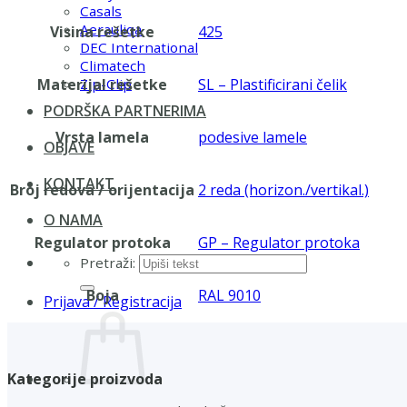
Casals
Aerauliqa
Visina rešetke
425
DEC International
Climatech
Materijal rešetke
SL – Plastificirani čelik
Zip-Clip
PODRŠKA PARTNERIMA
Vrsta lamela
podesive lamele
OBJAVE
KONTAKT
Broj redova / orijentacija
2 reda (horizon./vertikal.)
O NAMA
Regulator protoka
GP – Regulator protoka
Pretraži:
Boja
RAL 9010
Prijava / Registracija
Kategorije proizvoda