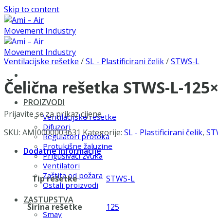
Skip to content
Ventilacijske rešetke
/
SL - Plastificirani čelik
/
STWS-L
Čelična rešetka STWS-L-125
PROIZVODI
Prijavite se za prikaz cijene
Ventilacijske rešetke
Difuzori
SKU:
AMI0000003631
Kategorije:
SL - Plastificirani čelik
,
ST
Regulatori protoka
Protukišne žaluzine
Dodatne informacije
Prigušivači zvuka
Ventilatori
Zaštita od požara
Tip rešetke
STWS-L
Ostali proizvodi
ZASTUPSTVA
Širina rešetke
125
Smay