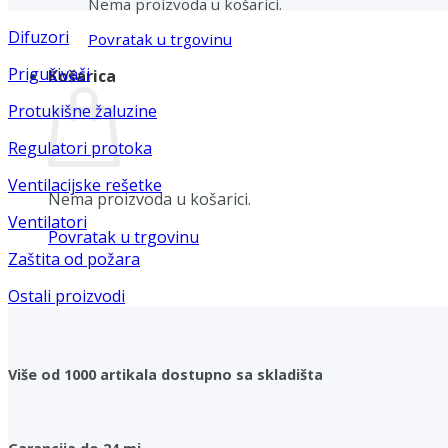
Nema proizvoda u košarici.
Difuzori
Povratak u trgovinu
Prigušivači
Košarica
Protukišne žaluzine
Regulatori protoka
Ventilacijske rešetke
Nema proizvoda u košarici.
Ventilatori
Povratak u trgovinu
Zaštita od požara
Ostali proizvodi
Više od 1000 artikala dostupno sa skladišta