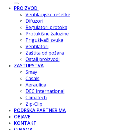
PROIZVODI
Ventilacijske rešetke
Difuzori
Regulatori protoka
Protukišne žaluzine
Prigušivači zvuka
Ventilatori
Zaštita od požara
Ostali proizvodi
ZASTUPSTVA
Smay
Casals
Aerauliqa
DEC International
Climatech
Zip-Clip
PODRŠKA PARTNERIMA
OBJAVE
KONTAKT
O NAMA