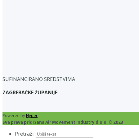
SUFINANCIRANO SREDSTVIMA
ZAGREBAČKE ŽUPANIJE
Powered by
Hyper
Sva prava pridržana Air Movement Industry d.o.o. © 2023
Pretraži: