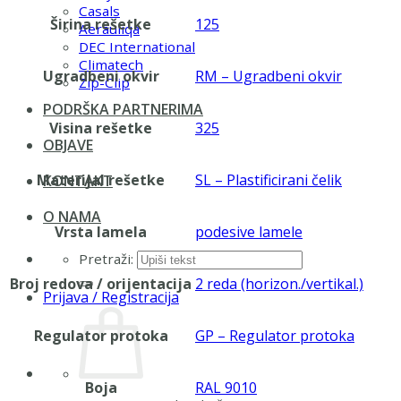
Casals
Širina rešetke
125
Aerauliqa
DEC International
Climatech
Ugradbeni okvir
RM – Ugradbeni okvir
Zip-Clip
PODRŠKA PARTNERIMA
Visina rešetke
325
OBJAVE
Materijal rešetke
SL – Plastificirani čelik
KONTAKT
O NAMA
Vrsta lamela
podesive lamele
Pretraži:
Broj redova / orijentacija
2 reda (horizon./vertikal.)
Prijava / Registracija
Regulator protoka
GP – Regulator protoka
Boja
RAL 9010