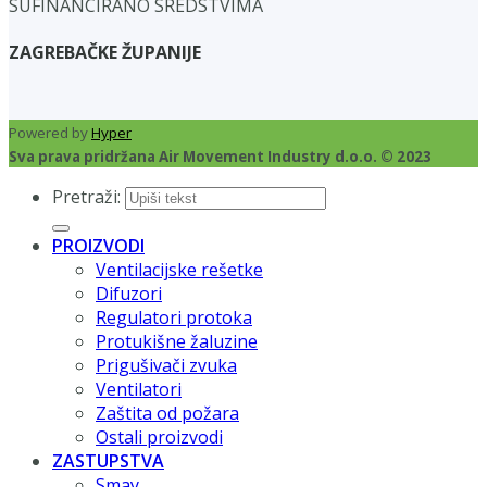
SUFINANCIRANO SREDSTVIMA
ZAGREBAČKE ŽUPANIJE
Powered by
Hyper
Sva prava pridržana Air Movement Industry d.o.o. © 2023
Pretraži:
PROIZVODI
Ventilacijske rešetke
Difuzori
Regulatori protoka
Protukišne žaluzine
Prigušivači zvuka
Ventilatori
Zaštita od požara
Ostali proizvodi
ZASTUPSTVA
Smay