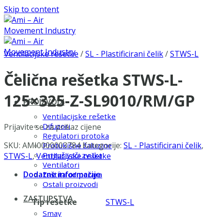
Skip to content
Ventilacijske rešetke
/
SL - Plastificirani čelik
/
STWS-L
Čelična rešetka STWS-L-
125×325-Z-SL9010/RM/GP
PROIZVODI
Ventilacijske rešetke
Difuzori
Prijavite se za prikaz cijene
Regulatori protoka
SKU:
AMI0000003784
Kategorije:
SL - Plastificirani čelik
,
Protukišne žaluzine
Prigušivači zvuka
STWS-L
,
Ventilacijske rešetke
Ventilatori
Dodatne informacije
Zaštita od požara
Ostali proizvodi
ZASTUPSTVA
Tip rešetke
STWS-L
Smay