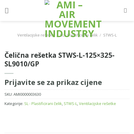
Skip
to
content
Ventilacijske rešetke
/
SL - Plastificirani čelik
/
STWS-L
Čelična rešetka STWS-L-125×325-
SL9010/GP
Prijavite se za prikaz cijene
SKU:
AMI0000003630
Kategorije:
SL - Plastificirani čelik
,
STWS-L
,
Ventilacijske rešetke