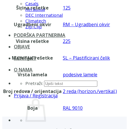
Casals
Širina rešetke
125
Aerauliqa
DEC International
Climatech
Ugradbeni okvir
RM – Ugradbeni okvir
Zip-Clip
PODRŠKA PARTNERIMA
Visina rešetke
225
OBJAVE
Materijal rešetke
SL – Plastificirani čelik
KONTAKT
O NAMA
Vrsta lamela
podesive lamele
Pretraži:
Broj redova / orijentacija
2 reda (horizon./vertikal.)
Prijava / Registracija
Boja
RAL 9010