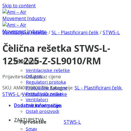
Skip to content
Ventilacijske rešetke
/
SL - Plastificirani čelik
/
STWS-L
Čelična rešetka STWS-L-
125×225-Z-SL9010/RM
PROIZVODI
Ventilacijske rešetke
Difuzori
Prijavite se za prikaz cijene
Regulatori protoka
SKU:
AMI0000003706
Kategorije:
SL - Plastificirani čelik
,
Protukišne žaluzine
Prigušivači zvuka
STWS-L
,
Ventilacijske rešetke
Ventilatori
Dodatne informacije
Zaštita od požara
Ostali proizvodi
ZASTUPSTVA
Tip rešetke
STWS-L
Smay