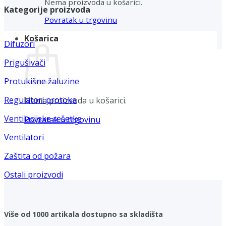
Nema proizvoda u košarici.
Kategorije proizvoda
Povratak u trgovinu
Košarica
Difuzori
Prigušivači
Protukišne žaluzine
Regulatori protoka
Nema proizvoda u košarici.
Ventilacijske rešetke
Povratak u trgovinu
Ventilatori
Zaštita od požara
Ostali proizvodi
Više od 1000 artikala dostupno sa skladišta