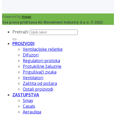
Powered by
Hyper
Sva prava pridržana Air Movement Industry d.o.o. © 2023
Pretraži:
PROIZVODI
Ventilacijske rešetke
Difuzori
Regulatori protoka
Protukišne žaluzine
Prigušivači zvuka
Ventilatori
Zaštita od požara
Ostali proizvodi
ZASTUPSTVA
Smay
Casals
Aerauliqa