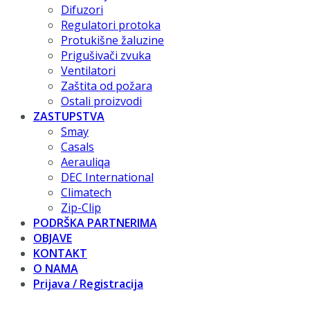
Difuzori
Regulatori protoka
Protukišne žaluzine
Prigušivači zvuka
Ventilatori
Zaštita od požara
Ostali proizvodi
ZASTUPSTVA
Smay
Casals
Aerauliqa
DEC International
Climatech
Zip-Clip
PODRŠKA PARTNERIMA
OBJAVE
KONTAKT
O NAMA
Prijava / Registracija