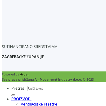
SUFINANCIRANO SREDSTVIMA
ZAGREBAČKE ŽUPANIJE
Powered by
Hyper
Sva prava pridržana Air Movement Industry d.o.o. © 2023
Pretraži:
PROIZVODI
Ventilacijske rešetke