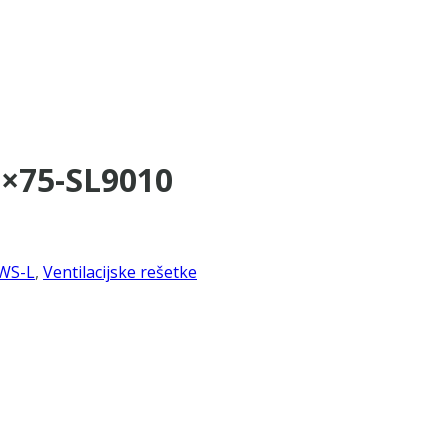
5×75-SL9010
WS-L
,
Ventilacijske rešetke