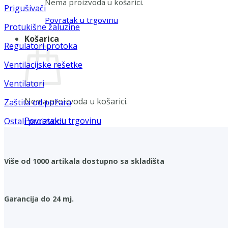
Nema proizvoda u košarici.
Prigušivači
Povratak u trgovinu
Protukišne žaluzine
Košarica
Regulatori protoka
Ventilacijske rešetke
Ventilatori
Nema proizvoda u košarici.
Zaštita od požara
Povratak u trgovinu
Ostali proizvodi
Više od 1000 artikala dostupno sa skladišta
Garancija do 24 mj.