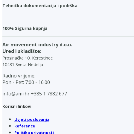
Tehnička dokumentacija i podrška
100% Sigurna kupnja
Air movement industry d.o.o.
Ured i skladište:
Prosinačka 10, Kerestinec
10431 Sveta Nedelja
Radno vrijeme:
Pon - Pet: 7:00 - 16:00
info@ami.hr
+385 1 7882 677
Korisni linkovi
Uvjeti poslovanja
Reference
Politika privatnosti