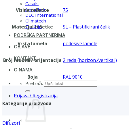
Casals
Aerauliqa
Visina rešetke
75
DEC International
Climatech
Materijal rešetke
SL – Plastificirani čelik
Zip-Clip
PODRŠKA PARTNERIMA
Vrsta lamela
podesive lamele
OBJAVE
KONTAKT
Broj redova / orijentacija
2 reda (horizon./vertikal.)
O NAMA
Boja
RAL 9010
Pretraži:
Prijava / Registracija
Kategorije proizvoda
Difuzori