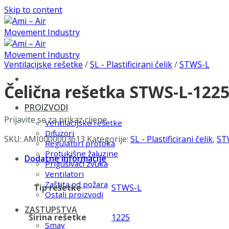
Skip to content
Ventilacijske rešetke
/
SL - Plastificirani čelik
/
STWS-L
Čelična rešetka STWS-L-122
PROIZVODI
Prijavite se za prikaz cijene
Ventilacijske rešetke
Difuzori
SKU:
AMI0000003613
Kategorije:
SL - Plastificirani čelik
,
ST
Regulatori protoka
Protukišne žaluzine
Dodatne informacije
Prigušivači zvuka
Ventilatori
Zaštita od požara
Tip rešetke
STWS-L
Ostali proizvodi
ZASTUPSTVA
Širina rešetke
1225
Smay