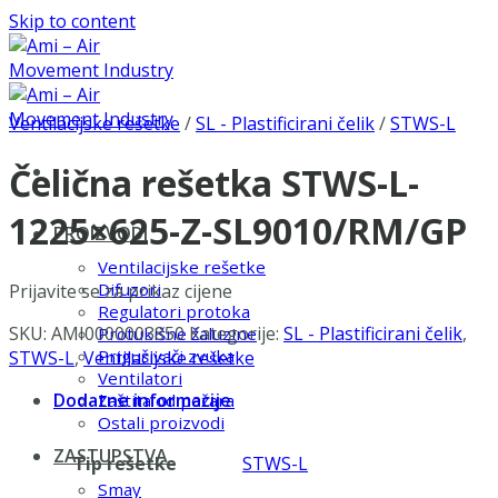
Skip to content
Ventilacijske rešetke
/
SL - Plastificirani čelik
/
STWS-L
Čelična rešetka STWS-L-
1225×625-Z-SL9010/RM/GP
PROIZVODI
Ventilacijske rešetke
Difuzori
Prijavite se za prikaz cijene
Regulatori protoka
SKU:
AMI0000003850
Kategorije:
SL - Plastificirani čelik
,
Protukišne žaluzine
Prigušivači zvuka
STWS-L
,
Ventilacijske rešetke
Ventilatori
Dodatne informacije
Zaštita od požara
Ostali proizvodi
ZASTUPSTVA
Tip rešetke
STWS-L
Smay