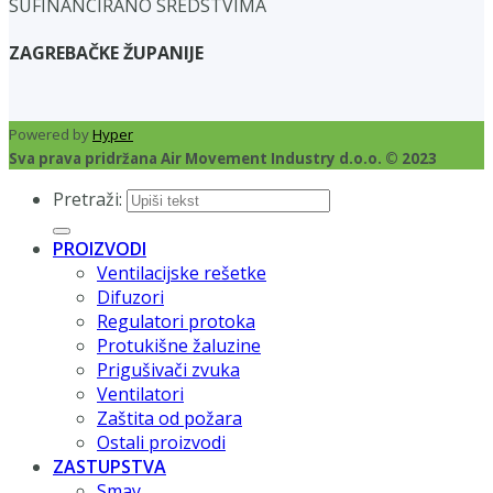
SUFINANCIRANO SREDSTVIMA
ZAGREBAČKE ŽUPANIJE
Powered by
Hyper
Sva prava pridržana Air Movement Industry d.o.o. © 2023
Pretraži:
PROIZVODI
Ventilacijske rešetke
Difuzori
Regulatori protoka
Protukišne žaluzine
Prigušivači zvuka
Ventilatori
Zaštita od požara
Ostali proizvodi
ZASTUPSTVA
Smay