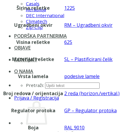
Casals
Širina rešetke
1225
Aerauliqa
DEC International
Climatech
Ugradbeni okvir
RM – Ugradbeni okvir
Zip-Clip
PODRŠKA PARTNERIMA
Visina rešetke
625
OBJAVE
Materijal rešetke
SL – Plastificirani čelik
KONTAKT
O NAMA
Vrsta lamela
podesive lamele
Pretraži:
Broj redova / orijentacija
2 reda (horizon./vertikal.)
Prijava / Registracija
Regulator protoka
GP – Regulator protoka
Boja
RAL 9010