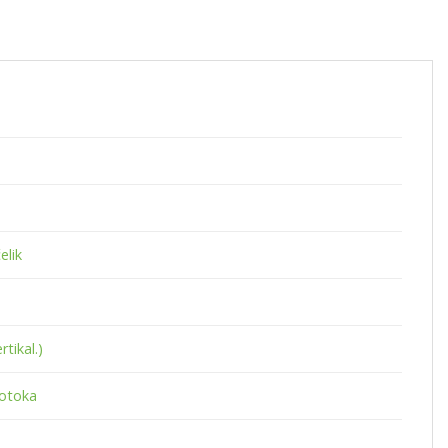
elik
rtikal.)
rotoka