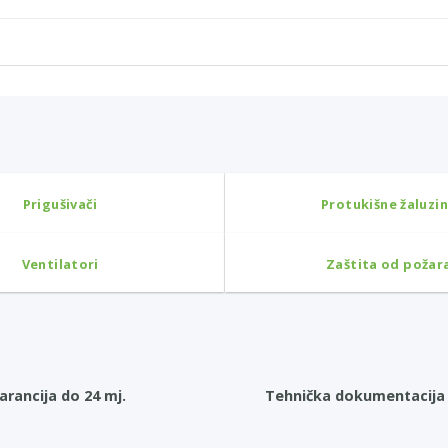
Prigušivači
Protukišne žaluzi
Ventilatori
Zaštita od požar
arancija do 24 mj.
Tehnička dokumentacija 