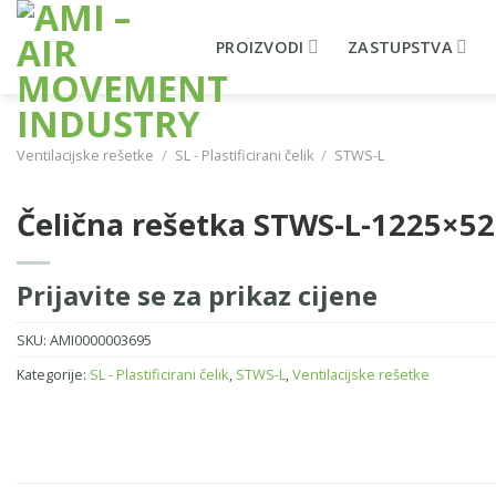
Skip
to
PROIZVODI
ZASTUPSTVA
content
Ventilacijske rešetke
/
SL - Plastificirani čelik
/
STWS-L
Čelična rešetka STWS-L-1225×5
Prijavite se za prikaz cijene
SKU:
AMI0000003695
Kategorije:
SL - Plastificirani čelik
,
STWS-L
,
Ventilacijske rešetke