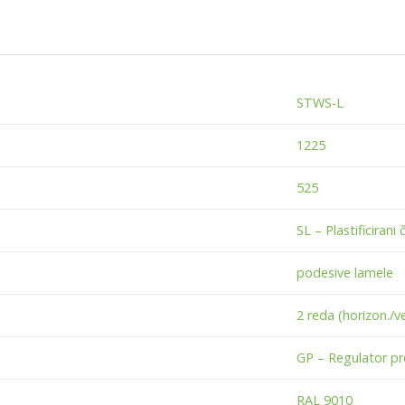
STWS-L
1225
525
SL – Plastificirani č
podesive lamele
2 reda (horizon./ve
GP – Regulator p
RAL 9010