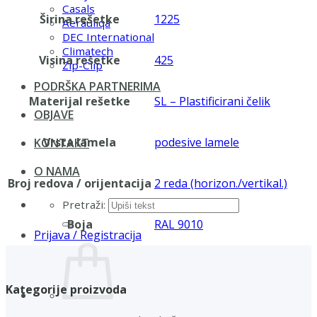
Casals
Širina rešetke
1225
Aerauliqa
DEC International
Climatech
Visina rešetke
425
Zip-Clip
PODRŠKA PARTNERIMA
Materijal rešetke
SL – Plastificirani čelik
OBJAVE
Vrsta lamela
podesive lamele
KONTAKT
O NAMA
Broj redova / orijentacija
2 reda (horizon./vertikal.)
Pretraži:
Boja
RAL 9010
Prijava / Registracija
Kategorije proizvoda