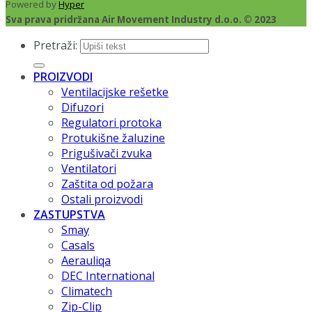
Powered by
Hyper
Sva prava pridržana Air Movement Industry d.o.o. © 2023
Pretraži:
PROIZVODI
Ventilacijske rešetke
Difuzori
Regulatori protoka
Protukišne žaluzine
Prigušivači zvuka
Ventilatori
Zaštita od požara
Ostali proizvodi
ZASTUPSTVA
Smay
Casals
Aerauliqa
DEC International
Climatech
Zip-Clip