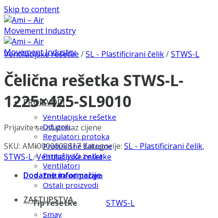
Skip to content
Ventilacijske rešetke
/
SL - Plastificirani čelik
/
STWS-L
Čelična rešetka STWS-L-
1225×425-SL9010
PROIZVODI
Ventilacijske rešetke
Difuzori
Prijavite se za prikaz cijene
Regulatori protoka
SKU:
AMI0000003617
Kategorije:
SL - Plastificirani čelik
,
Protukišne žaluzine
Prigušivači zvuka
STWS-L
,
Ventilacijske rešetke
Ventilatori
Dodatne informacije
Zaštita od požara
Ostali proizvodi
ZASTUPSTVA
Tip rešetke
STWS-L
Smay