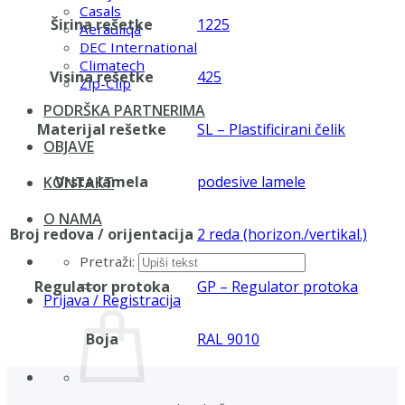
Casals
Širina rešetke
1225
Aerauliqa
DEC International
Climatech
Visina rešetke
425
Zip-Clip
PODRŠKA PARTNERIMA
Materijal rešetke
SL – Plastificirani čelik
OBJAVE
Vrsta lamela
podesive lamele
KONTAKT
O NAMA
Broj redova / orijentacija
2 reda (horizon./vertikal.)
Pretraži:
Regulator protoka
GP – Regulator protoka
Prijava / Registracija
Boja
RAL 9010