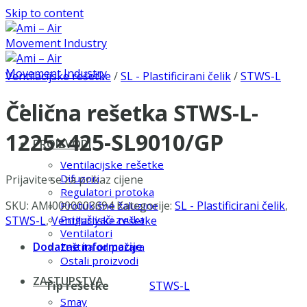
Skip to content
Ventilacijske rešetke
/
SL - Plastificirani čelik
/
STWS-L
Čelična rešetka STWS-L-
1225×425-SL9010/GP
PROIZVODI
Ventilacijske rešetke
Difuzori
Prijavite se za prikaz cijene
Regulatori protoka
SKU:
AMI0000003694
Kategorije:
SL - Plastificirani čelik
,
Protukišne žaluzine
Prigušivači zvuka
STWS-L
,
Ventilacijske rešetke
Ventilatori
Dodatne informacije
Zaštita od požara
Ostali proizvodi
ZASTUPSTVA
Tip rešetke
STWS-L
Smay