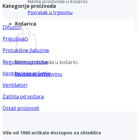
Nema proizvoda u košarici.
Kategorije proizvoda
Povratak u trgovinu
Košarica
Difuzori
Prigušivači
Protukišne žaluzine
Regulatori protoka
Nema proizvoda u košarici.
Ventilacijske rešetke
Povratak u trgovinu
Ventilatori
Zaštita od požara
Ostali proizvodi
Više od 1000 artikala dostupno sa skladišta