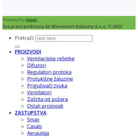
Powered by
Hyper
Sva prava pridržana Air Movement Industry d.o.o. © 2023
Pretraži:
PROIZVODI
Ventilacijske rešetke
Difuzori
Regulatori protoka
Protukišne žaluzine
Prigušivači zvuka
Ventilatori
Zaštita od požara
Ostali proizvodi
ZASTUPSTVA
Smay
Casals
Aerauliqa