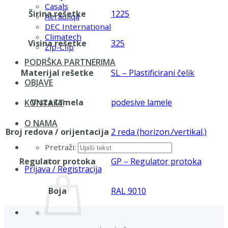
Casals
Širina rešetke
1225
Aerauliqa
DEC International
Climatech
Visina rešetke
325
Zip-Clip
PODRŠKA PARTNERIMA
Materijal rešetke
SL – Plastificirani čelik
OBJAVE
Vrsta lamela
podesive lamele
KONTAKT
O NAMA
Broj redova / orijentacija
2 reda (horizon./vertikal.)
Pretraži:
Regulator protoka
GP – Regulator protoka
Prijava / Registracija
Boja
RAL 9010