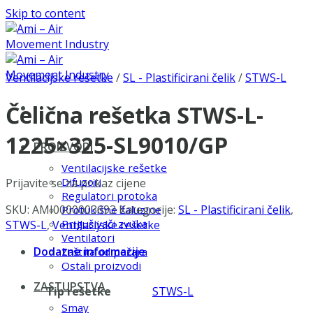
Skip to content
Ventilacijske rešetke
/
SL - Plastificirani čelik
/
STWS-L
Čelična rešetka STWS-L-
1225×325-SL9010/GP
PROIZVODI
Ventilacijske rešetke
Difuzori
Prijavite se za prikaz cijene
Regulatori protoka
SKU:
AMI0000003693
Kategorije:
SL - Plastificirani čelik
,
Protukišne žaluzine
Prigušivači zvuka
STWS-L
,
Ventilacijske rešetke
Ventilatori
Dodatne informacije
Zaštita od požara
Ostali proizvodi
ZASTUPSTVA
Tip rešetke
STWS-L
Smay