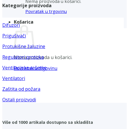
Nema proizvoda u košarici.
Kategorije proizvoda
Povratak u trgovinu
Košarica
Difuzori
Prigušivači
Protukišne žaluzine
Regulatori protoka
Nema proizvoda u košarici.
Ventilacijske rešetke
Povratak u trgovinu
Ventilatori
Zaštita od požara
Ostali proizvodi
Više od 1000 artikala dostupno sa skladišta