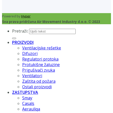
Powered by
Hyper
Sva prava pridržana Air Movement Industry d.o.o. © 2023
Pretraži:
PROIZVODI
Ventilacijske rešetke
Difuzori
Regulatori protoka
Protukišne žaluzine
Prigušivači zvuka
Ventilatori
Zaštita od požara
Ostali proizvodi
ZASTUPSTVA
Smay
Casals
Aerauliqa