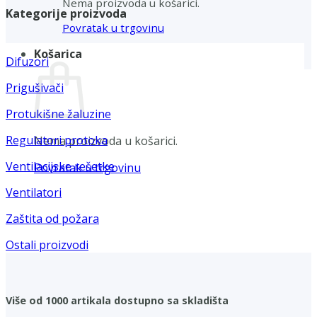
Nema proizvoda u košarici.
Kategorije proizvoda
Povratak u trgovinu
Košarica
Difuzori
Prigušivači
Protukišne žaluzine
Regulatori protoka
Nema proizvoda u košarici.
Ventilacijske rešetke
Povratak u trgovinu
Ventilatori
Zaštita od požara
Ostali proizvodi
Više od 1000 artikala dostupno sa skladišta