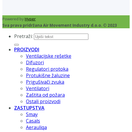
Powered by
Hyper
Sva prava pridržana Air Movement Industry d.o.o. © 2023
Pretraži:
PROIZVODI
Ventilacijske rešetke
Difuzori
Regulatori protoka
Protukišne žaluzine
Prigušivači zvuka
Ventilatori
Zaštita od požara
Ostali proizvodi
ZASTUPSTVA
Smay
Casals
Aerauliqa