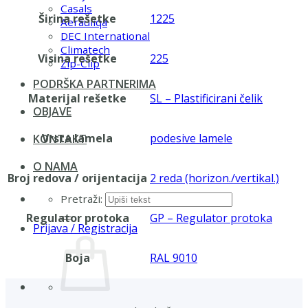
Casals
Širina rešetke
1225
Aerauliqa
DEC International
Climatech
Visina rešetke
225
Zip-Clip
PODRŠKA PARTNERIMA
Materijal rešetke
SL – Plastificirani čelik
OBJAVE
Vrsta lamela
podesive lamele
KONTAKT
O NAMA
Broj redova / orijentacija
2 reda (horizon./vertikal.)
Pretraži:
Regulator protoka
GP – Regulator protoka
Prijava / Registracija
Boja
RAL 9010