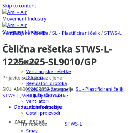
Skip to content
Ventilacijske rešetke
/
SL - Plastificirani čelik
/
STWS-L
Čelična rešetka STWS-L-
1225×225-SL9010/GP
PROIZVODI
Ventilacijske rešetke
Difuzori
Prijavite se za prikaz cijene
Regulatori protoka
SKU:
AMI0000003692
Kategorije:
SL - Plastificirani čelik
,
Protukišne žaluzine
Prigušivači zvuka
STWS-L
,
Ventilacijske rešetke
Ventilatori
Dodatne informacije
Zaštita od požara
Ostali proizvodi
ZASTUPSTVA
Tip rešetke
STWS-L
Smay