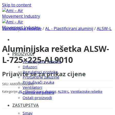
Skip to content
Ventilacijske rešetke
/
AL - Plastificirani aluminij
/
ALSW-L
Aluminijska rešetka ALSW-
PROIZVODI
L-725×225-AL9010
Ventilacijske rešetke
Difuzori
Regulatori protoka
Prijavite se za prikaz cijene
Protukišne žaluzine
Prigušivači zvuka
SKU:
AMI0000002208
Ventilatori
Kategorije:
AL - Plastificirani aluminij
,
ALSW-L
,
Ventilacijske rešetke
Zaštita od požara
Ostali proizvodi
ZASTUPSTVA
Smay