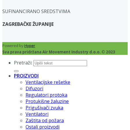
SUFINANCIRANO SREDSTVIMA
ZAGREBAČKE ŽUPANIJE
Powered by
Hyper
Sva prava pridržana Air Movement Industry d.o.o. © 2023
Pretraži:
PROIZVODI
Ventilacijske rešetke
Difuzori
Regulatori protoka
Protukišne žaluzine
Prigušivači zvuka
Ventilatori
Zaštita od požara
Ostali proizvodi