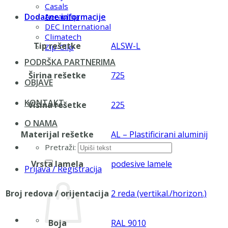
Casals
Dodatne informacije
Aerauliqa
DEC International
Climatech
Tip rešetke
ALSW-L
Zip-Clip
PODRŠKA PARTNERIMA
Širina rešetke
725
OBJAVE
KONTAKT
Visina rešetke
225
O NAMA
Materijal rešetke
AL – Plastificirani aluminij
Pretraži:
Vrsta lamela
podesive lamele
Prijava / Registracija
Broj redova / orijentacija
2 reda (vertikal./horizon.)
Boja
RAL 9010