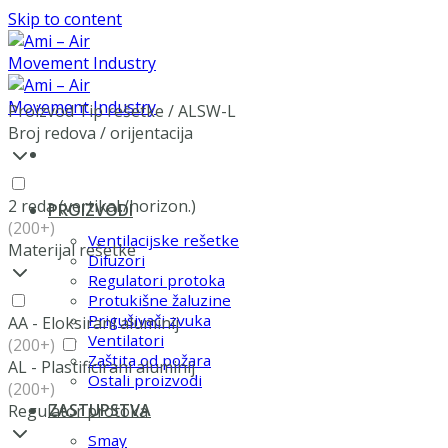
Skip to content
Proizvod Tip rešetke
/
ALSW-L
Broj redova / orijentacija
2 reda (vertikal./horizon.)
PROIZVODI
(200+)
Ventilacijske rešetke
Materijal rešetke
Difuzori
Regulatori protoka
Protukišne žaluzine
Prigušivači zvuka
AA - Eloksirani aluminij
Ventilatori
(200+)
Zaštita od požara
AL - Plastificirani aluminij
Ostali proizvodi
(200+)
ZASTUPSTVA
Regulator protoka
Smay