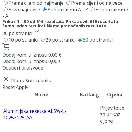
Prema cijeni od najmanje
Prema cijeni od najveće
Prvo najnovije
Prema imenu A - Z
Prema imenu Z
- A
Prikaz 1 – 30 od 616 rezultata
Prikaz svih 616 rezultata
Samo jedan rezultat
Nema pronađenih rezultata
30 po stranici
10 po stranici
20 po stranici
30 po stranici
Dodaj
kom. u iznosu
0,00
€
Dodaj
kom. u iznosu
0,00
€
Odaberi proizvode
Filters
Sort results
Reset
Apply
Naziv
Katlaog
Cijena
Prijavite se
Aluminijska rešetka ALSW-L-
za prikaz
1025×125-AA
cijene