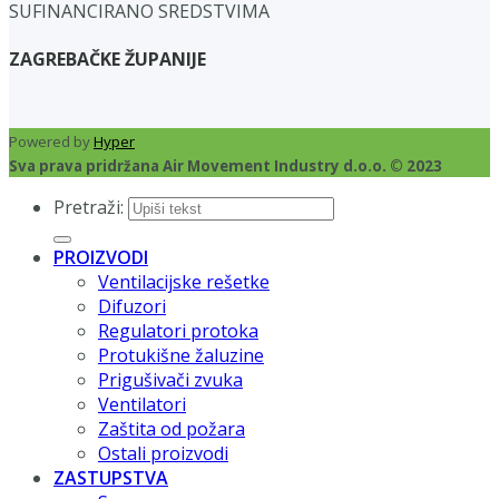
SUFINANCIRANO SREDSTVIMA
ZAGREBAČKE ŽUPANIJE
Powered by
Hyper
Sva prava pridržana Air Movement Industry d.o.o. © 2023
Pretraži:
PROIZVODI
Ventilacijske rešetke
Difuzori
Regulatori protoka
Protukišne žaluzine
Prigušivači zvuka
Ventilatori
Zaštita od požara
Ostali proizvodi
ZASTUPSTVA