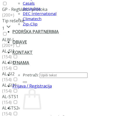
Casals
Aerauliqa
GP - Regulator protoka
DEC International
(200+)
Climatech
Tip rešetke
Zip-Clip
1
PODRŠKA PARTNERIMA
ALW-L
OBJAVE
(200+)
AL-SI1
KONTAKT
(154)
AL-SI11
O NAMA
(154)
AL-SI2
Pretraži:
(154)
AL-SI21
Prijava / Registracija
(154)
AL-STS1
(154)
AL-STS2
(154)