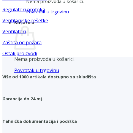
Nema proizvoda u košarici.
Regulatori protoka
Povratak u trgovinu
Ventilacijske rešetke
Košarica
Ventilatori
Zaštita od požara
Ostali proizvodi
Nema proizvoda u košarici.
Povratak u trgovinu
Više od 1000 artikala dostupno sa skladišta
Garancija do 24 mj.
Tehnička dokumentacija i podrška