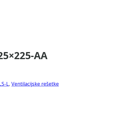
825×225-AA
LS-L
,
Ventilacijske rešetke