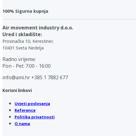
100% Sigurna kupnja
Air movement industry d.o.o.
Ured i skladište:
Prosinačka 10, Kerestinec
10431 Sveta Nedelja
Radno vrijeme:
Pon - Pet: 7:00 - 16:00
info@ami.hr
+385 1 7882 677
Korisni linkovi
Uvjeti poslovanja
Reference
Politika privatnosti
O nama