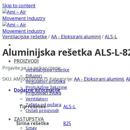
Skip to content
Ventilacijske rešetke
/
AA - Eloksirani aluminij
/
ALS-L
Aluminijska rešetka ALS-L-
PROIZVODI
Prijavite se za prikaz cijene
Ventilacijske rešetke
Difuzori
SKU:
AMI0000000675
Kategorije:
AA - Eloksirani aluminij
,
A
Regulatori protoka
Protukišne žaluzine
Dodatne informacije
Prigušivači zvuka
Ventilatori
Zaštita od požara
Tip rešetke
ALS-L
Ostali proizvodi
ZASTUPSTVA
Širina rešetke
825
Smay