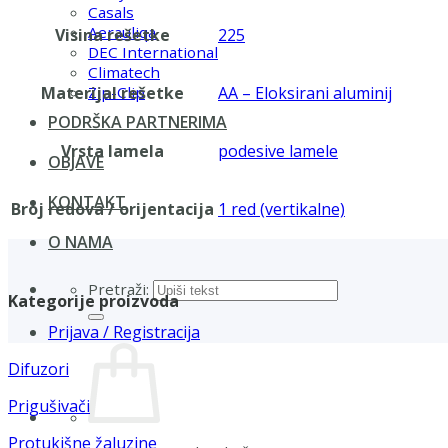
Casals
Aerauliqa
Visina rešetke
225
DEC International
Climatech
Materijal rešetke
AA – Eloksirani aluminij
Zip-Clip
PODRŠKA PARTNERIMA
Vrsta lamela
podesive lamele
OBJAVE
KONTAKT
Broj redova / orijentacija
1 red (vertikalne)
O NAMA
Pretraži:
Kategorije proizvoda
Prijava / Registracija
Difuzori
Prigušivači
Protukišne žaluzine