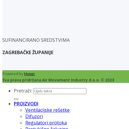
SUFINANCIRANO SREDSTVIMA
ZAGREBAČKE ŽUPANIJE
Powered by
Hyper
Sva prava pridržana Air Movement Industry d.o.o. © 2023
Pretraži:
PROIZVODI
Ventilacijske rešetke
Difuzori
Regulatori protoka