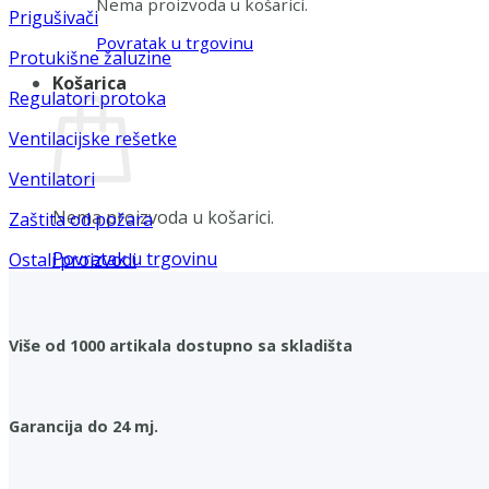
Nema proizvoda u košarici.
Prigušivači
Povratak u trgovinu
Protukišne žaluzine
Košarica
Regulatori protoka
Ventilacijske rešetke
Ventilatori
Nema proizvoda u košarici.
Zaštita od požara
Povratak u trgovinu
Ostali proizvodi
Više od 1000 artikala dostupno sa skladišta
Garancija do 24 mj.