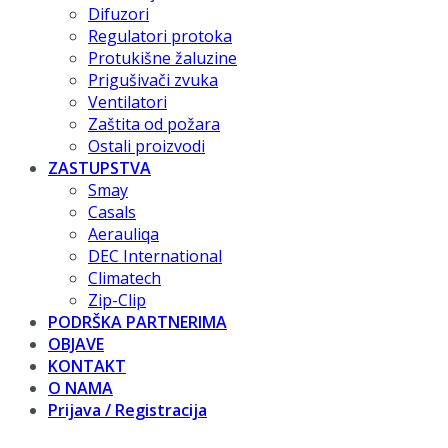
Difuzori
Regulatori protoka
Protukišne žaluzine
Prigušivači zvuka
Ventilatori
Zaštita od požara
Ostali proizvodi
ZASTUPSTVA
Smay
Casals
Aerauliqa
DEC International
Climatech
Zip-Clip
PODRŠKA PARTNERIMA
OBJAVE
KONTAKT
O NAMA
Prijava / Registracija