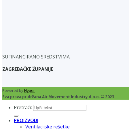
SUFINANCIRANO SREDSTVIMA
ZAGREBAČKE ŽUPANIJE
Powered by
Hyper
Sva prava pridržana Air Movement Industry d.o.o. © 2023
Pretraži:
PROIZVODI
Ventilacijske rešetke