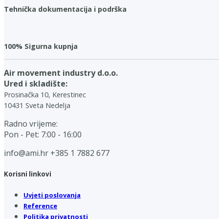
Tehnička dokumentacija i podrška
100% Sigurna kupnja
Air movement industry d.o.o.
Ured i skladište:
Prosinačka 10, Kerestinec
10431 Sveta Nedelja
Radno vrijeme:
Pon - Pet: 7:00 - 16:00
info@ami.hr
+385 1 7882 677
Korisni linkovi
Uvjeti poslovanja
Reference
Politika privatnosti