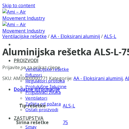
Skip to content
Ventilacijske rešetke
/
AA - Eloksirani aluminij
/
ALS-L
Aluminijska rešetka ALS-L-
PROIZVODI
Prijavite se za prikaz cijene
Ventilacijske rešetke
Difuzori
SKU:
AMI0000000771
Kategorije:
AA - Eloksirani aluminij
,
A
Regulatori protoka
Protukišne žaluzine
Dodatne informacije
Prigušivači zvuka
Ventilatori
Zaštita od požara
Tip rešetke
ALS-L
Ostali proizvodi
ZASTUPSTVA
Širina rešetke
75
Smay