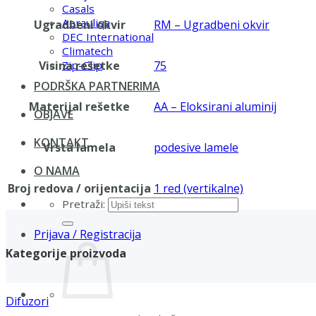
Casals
Aerauliqa
Ugradbeni okvir
RM – Ugradbeni okvir
DEC International
Climatech
Visina rešetke
75
Zip-Clip
PODRŠKA PARTNERIMA
Materijal rešetke
AA – Eloksirani aluminij
OBJAVE
KONTAKT
Vrsta lamela
podesive lamele
O NAMA
Broj redova / orijentacija
1 red (vertikalne)
Pretraži:
Prijava / Registracija
Kategorije proizvoda
Difuzori