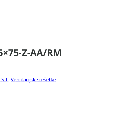
75×75-Z-AA/RM
LS-L
,
Ventilacijske rešetke