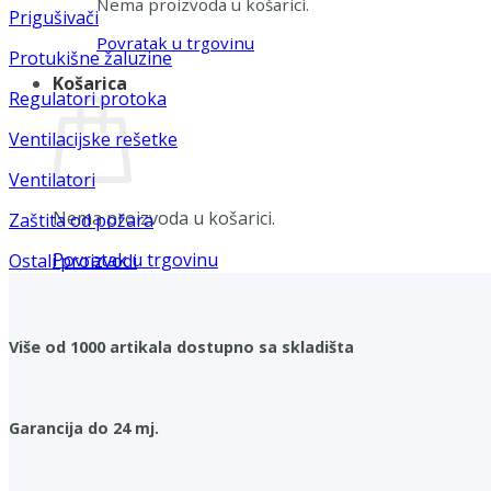
Nema proizvoda u košarici.
Prigušivači
Povratak u trgovinu
Protukišne žaluzine
Košarica
Regulatori protoka
Ventilacijske rešetke
Ventilatori
Nema proizvoda u košarici.
Zaštita od požara
Povratak u trgovinu
Ostali proizvodi
Više od 1000 artikala dostupno sa skladišta
Garancija do 24 mj.