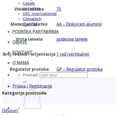
Casals
Aerauliqa
Visina rešetke
75
DEC International
Climatech
Materijal rešetke
AA – Eloksirani aluminij
Zip-Clip
PODRŠKA PARTNERIMA
Vrsta lamela
podesive lamele
OBJAVE
KONTAKT
Broj redova / orijentacija
1 red (vertikalne)
O NAMA
Regulator protoka
GP – Regulator protoka
Pretraži:
Prijava / Registracija
Kategorije proizvoda
Difuzori