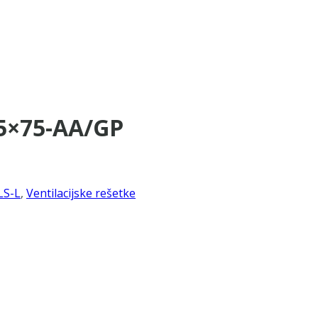
75×75-AA/GP
LS-L
,
Ventilacijske rešetke