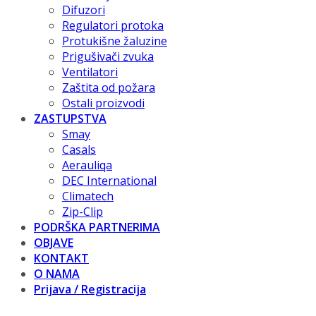
Difuzori
Regulatori protoka
Protukišne žaluzine
Prigušivači zvuka
Ventilatori
Zaštita od požara
Ostali proizvodi
ZASTUPSTVA
Smay
Casals
Aerauliqa
DEC International
Climatech
Zip-Clip
PODRŠKA PARTNERIMA
OBJAVE
KONTAKT
O NAMA
Prijava / Registracija