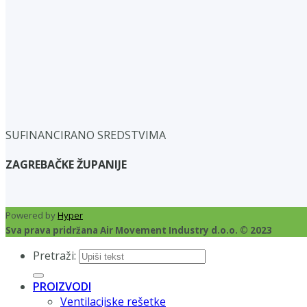
SUFINANCIRANO SREDSTVIMA
ZAGREBAČKE ŽUPANIJE
Powered by
Hyper
Sva prava pridržana Air Movement Industry d.o.o. © 2023
Pretraži:
PROIZVODI
Ventilacijske rešetke