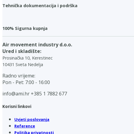
Tehnička dokumentacija i podrška
100% Sigurna kupnja
Air movement industry d.o.o.
Ured i skladište:
Prosinačka 10, Kerestinec
10431 Sveta Nedelja
Radno vrijeme:
Pon - Pet: 7:00 - 16:00
info@ami.hr
+385 1 7882 677
Korisni linkovi
Uvjeti poslovanja
Reference
Politika privatnosti