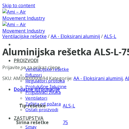
Skip to content
Ventilacijske rešetke
/
AA - Eloksirani aluminij
/
ALS-L
Aluminijska rešetka ALS-L-
PROIZVODI
Prijavite se za prikaz cijene
Ventilacijske rešetke
Difuzori
SKU:
AMI0000000694
Kategorije:
AA - Eloksirani aluminij
,
A
Regulatori protoka
Protukišne žaluzine
Dodatne informacije
Prigušivači zvuka
Ventilatori
Zaštita od požara
Tip rešetke
ALS-L
Ostali proizvodi
ZASTUPSTVA
Širina rešetke
75
Smay