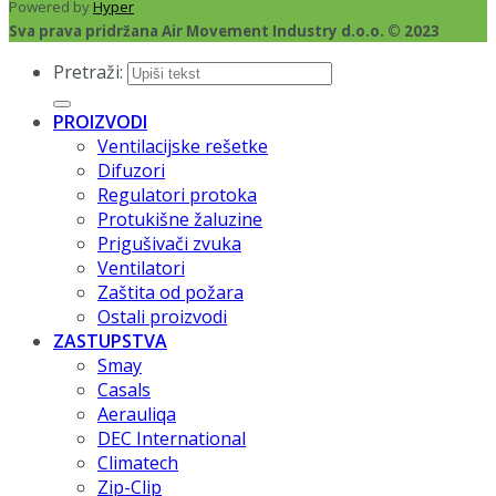
Powered by
Hyper
Sva prava pridržana Air Movement Industry d.o.o. © 2023
Pretraži:
PROIZVODI
Ventilacijske rešetke
Difuzori
Regulatori protoka
Protukišne žaluzine
Prigušivači zvuka
Ventilatori
Zaštita od požara
Ostali proizvodi
ZASTUPSTVA
Smay
Casals
Aerauliqa
DEC International
Climatech
Zip-Clip