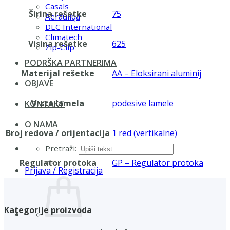
Casals
Širina rešetke
75
Aerauliqa
DEC International
Climatech
Visina rešetke
625
Zip-Clip
PODRŠKA PARTNERIMA
Materijal rešetke
AA – Eloksirani aluminij
OBJAVE
Vrsta lamela
podesive lamele
KONTAKT
O NAMA
Broj redova / orijentacija
1 red (vertikalne)
Pretraži:
Regulator protoka
GP – Regulator protoka
Prijava / Registracija
Kategorije proizvoda