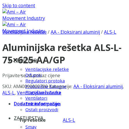
Skip to content
Ventilacijske rešetke
/
AA - Eloksirani aluminij
/
ALS-L
Aluminijska rešetka ALS-L-
75×625-AA/GP
PROIZVODI
Ventilacijske rešetke
Difuzori
Prijavite se za prikaz cijene
Regulatori protoka
SKU:
AMI0000000700
Kategorije:
AA - Eloksirani aluminij
,
Protukišne žaluzine
Prigušivači zvuka
ALS-L
,
Ventilacijske rešetke
Ventilatori
Dodatne informacije
Zaštita od požara
Ostali proizvodi
ZASTUPSTVA
Tip rešetke
ALS-L
Smay