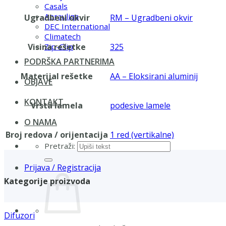
Casals
Aerauliqa
Ugradbeni okvir
RM – Ugradbeni okvir
DEC International
Climatech
Visina rešetke
325
Zip-Clip
PODRŠKA PARTNERIMA
Materijal rešetke
AA – Eloksirani aluminij
OBJAVE
KONTAKT
Vrsta lamela
podesive lamele
O NAMA
Broj redova / orijentacija
1 red (vertikalne)
Pretraži:
Prijava / Registracija
Kategorije proizvoda
Difuzori