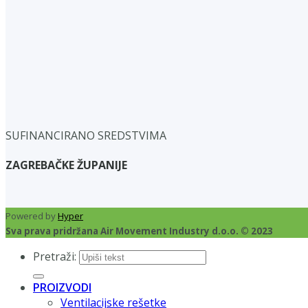
SUFINANCIRANO SREDSTVIMA
ZAGREBAČKE ŽUPANIJE
Powered by
Hyper
Sva prava pridržana Air Movement Industry d.o.o. © 2023
Pretraži:
PROIZVODI
Ventilacijske rešetke