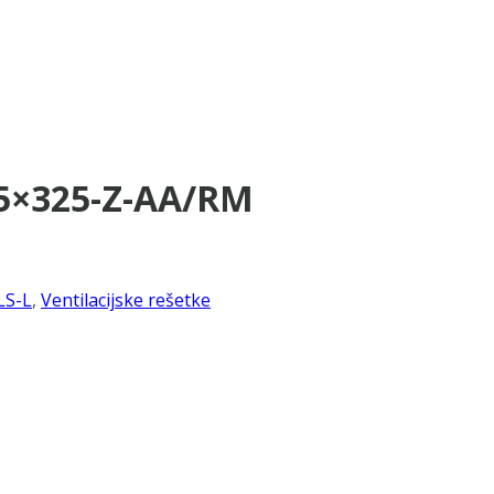
75×325-Z-AA/RM
LS-L
,
Ventilacijske rešetke