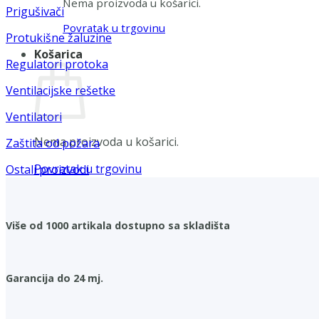
Nema proizvoda u košarici.
Prigušivači
Povratak u trgovinu
Protukišne žaluzine
Košarica
Regulatori protoka
Ventilacijske rešetke
Ventilatori
Nema proizvoda u košarici.
Zaštita od požara
Povratak u trgovinu
Ostali proizvodi
Više od 1000 artikala dostupno sa skladišta
Garancija do 24 mj.