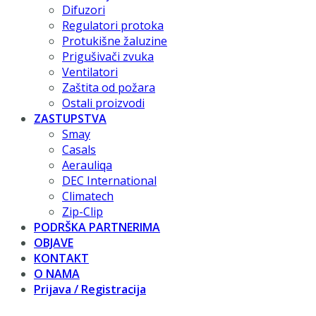
Difuzori
Regulatori protoka
Protukišne žaluzine
Prigušivači zvuka
Ventilatori
Zaštita od požara
Ostali proizvodi
ZASTUPSTVA
Smay
Casals
Aerauliqa
DEC International
Climatech
Zip-Clip
PODRŠKA PARTNERIMA
OBJAVE
KONTAKT
O NAMA
Prijava / Registracija