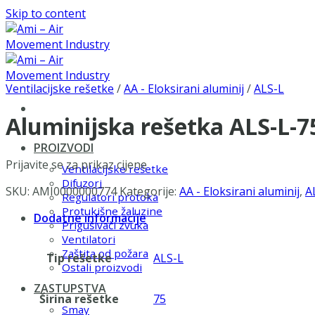
Skip to content
Ventilacijske rešetke
/
AA - Eloksirani aluminij
/
ALS-L
Aluminijska rešetka ALS-L-
PROIZVODI
Prijavite se za prikaz cijene
Ventilacijske rešetke
Difuzori
SKU:
AMI0000000774
Kategorije:
AA - Eloksirani aluminij
,
A
Regulatori protoka
Protukišne žaluzine
Dodatne informacije
Prigušivači zvuka
Ventilatori
Zaštita od požara
Tip rešetke
ALS-L
Ostali proizvodi
ZASTUPSTVA
Širina rešetke
75
Smay