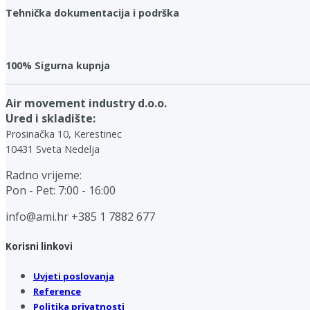
Tehnička dokumentacija i podrška
100% Sigurna kupnja
Air movement industry d.o.o.
Ured i skladište:
Prosinačka 10, Kerestinec
10431 Sveta Nedelja
Radno vrijeme:
Pon - Pet: 7:00 - 16:00
info@ami.hr
+385 1 7882 677
Korisni linkovi
Uvjeti poslovanja
Reference
Politika privatnosti