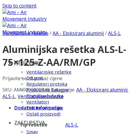
Skip to content
Ventilacijske rešetke
/
AA - Eloksirani aluminij
/
ALS-L
Aluminijska rešetka ALS-L-
75×125-Z-AA/RM/GP
PROIZVODI
Ventilacijske rešetke
Difuzori
Prijavite se za prikaz cijene
Regulatori protoka
SKU:
AMI0000000849
Kategorije:
AA - Eloksirani aluminij
,
Protukišne žaluzine
Prigušivači zvuka
ALS-L
,
Ventilacijske rešetke
Ventilatori
Dodatne informacije
Zaštita od požara
Ostali proizvodi
ZASTUPSTVA
Tip rešetke
ALS-L
Smay