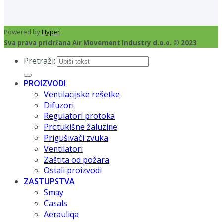
Powered by
Hyper
Sva prava pridržana Air Movement Industry d.o.o. © 2023
Pretraži:
PROIZVODI
Ventilacijske rešetke
Difuzori
Regulatori protoka
Protukišne žaluzine
Prigušivači zvuka
Ventilatori
Zaštita od požara
Ostali proizvodi
ZASTUPSTVA
Smay
Casals
Aerauliqa