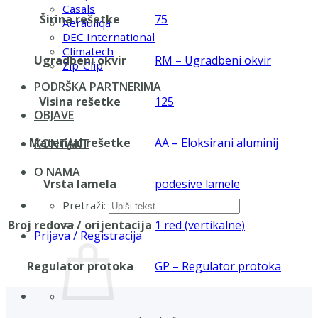
Casals
Širina rešetke
75
Aerauliqa
DEC International
Climatech
Ugradbeni okvir
RM – Ugradbeni okvir
Zip-Clip
PODRŠKA PARTNERIMA
Visina rešetke
125
OBJAVE
Materijal rešetke
AA – Eloksirani aluminij
KONTAKT
O NAMA
Vrsta lamela
podesive lamele
Pretraži:
Broj redova / orijentacija
1 red (vertikalne)
Prijava / Registracija
Regulator protoka
GP – Regulator protoka