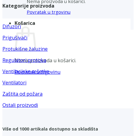
Nema proizvoda u košarici.
Kategorije proizvoda
Povratak u trgovinu
Košarica
Difuzori
Prigušivači
Protukišne žaluzine
Regulatori protoka
Nema proizvoda u košarici.
Ventilacijske rešetke
Povratak u trgovinu
Ventilatori
Zaštita od požara
Ostali proizvodi
Više od 1000 artikala dostupno sa skladišta