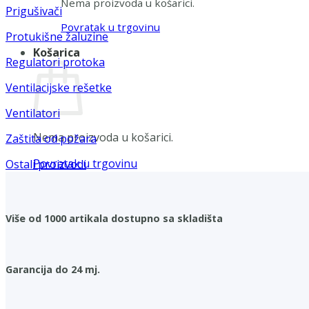
Nema proizvoda u košarici.
Prigušivači
Povratak u trgovinu
Protukišne žaluzine
Košarica
Regulatori protoka
Ventilacijske rešetke
Ventilatori
Nema proizvoda u košarici.
Zaštita od požara
Povratak u trgovinu
Ostali proizvodi
Više od 1000 artikala dostupno sa skladišta
Garancija do 24 mj.