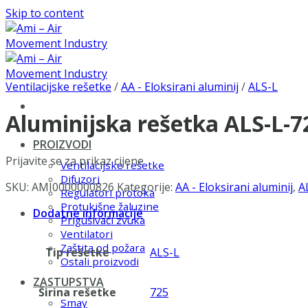
Skip to content
Ventilacijske rešetke
/
AA - Eloksirani aluminij
/
ALS-L
Aluminijska rešetka ALS-L-
PROIZVODI
Prijavite se za prikaz cijene
Ventilacijske rešetke
Difuzori
SKU:
AMI0000000826
Kategorije:
AA - Eloksirani aluminij
,
A
Regulatori protoka
Protukišne žaluzine
Dodatne informacije
Prigušivači zvuka
Ventilatori
Zaštita od požara
Tip rešetke
ALS-L
Ostali proizvodi
ZASTUPSTVA
Širina rešetke
725
Smay