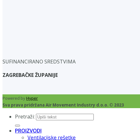
SUFINANCIRANO SREDSTVIMA
ZAGREBAČKE ŽUPANIJE
Powered by
Hyper
Sva prava pridržana Air Movement Industry d.o.o. © 2023
Pretraži:
PROIZVODI
Ventilacijske rešetke