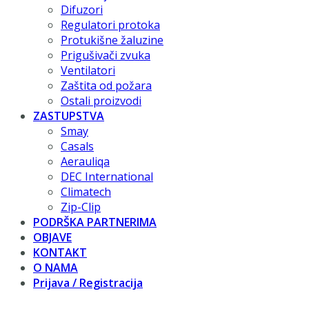
Difuzori
Regulatori protoka
Protukišne žaluzine
Prigušivači zvuka
Ventilatori
Zaštita od požara
Ostali proizvodi
ZASTUPSTVA
Smay
Casals
Aerauliqa
DEC International
Climatech
Zip-Clip
PODRŠKA PARTNERIMA
OBJAVE
KONTAKT
O NAMA
Prijava / Registracija