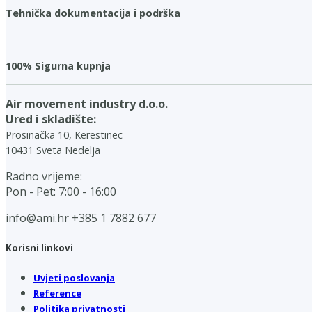
Tehnička dokumentacija i podrška
100% Sigurna kupnja
Air movement industry d.o.o.
Ured i skladište:
Prosinačka 10, Kerestinec
10431 Sveta Nedelja
Radno vrijeme:
Pon - Pet: 7:00 - 16:00
info@ami.hr
+385 1 7882 677
Korisni linkovi
Uvjeti poslovanja
Reference
Politika privatnosti