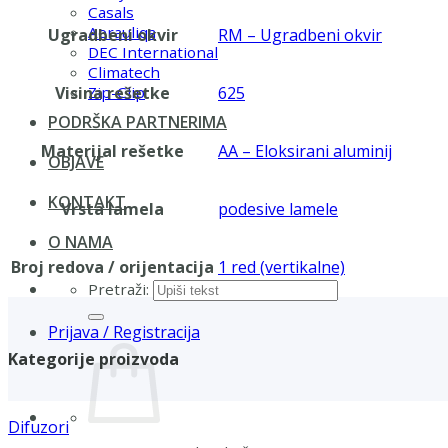
Casals
Aerauliqa
Ugradbeni okvir
RM – Ugradbeni okvir
DEC International
Climatech
Visina rešetke
625
Zip-Clip
PODRŠKA PARTNERIMA
Materijal rešetke
AA – Eloksirani aluminij
OBJAVE
KONTAKT
Vrsta lamela
podesive lamele
O NAMA
Broj redova / orijentacija
1 red (vertikalne)
Pretraži:
Prijava / Registracija
Kategorije proizvoda
Difuzori