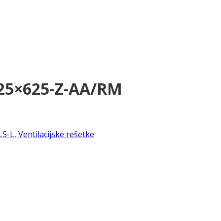
725×625-Z-AA/RM
LS-L
,
Ventilacijske rešetke