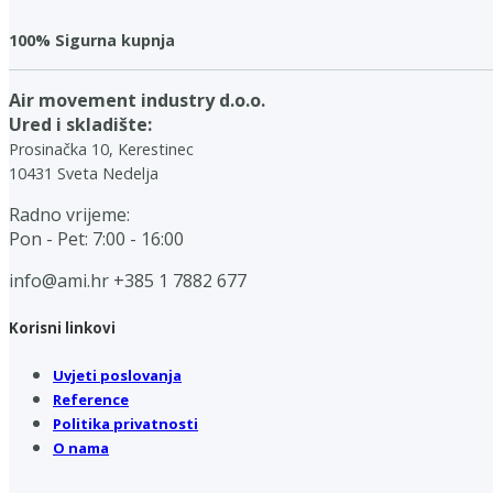
100% Sigurna kupnja
Air movement industry d.o.o.
Ured i skladište:
Prosinačka 10, Kerestinec
10431 Sveta Nedelja
Radno vrijeme:
Pon - Pet: 7:00 - 16:00
info@ami.hr
+385 1 7882 677
Korisni linkovi
Uvjeti poslovanja
Reference
Politika privatnosti
O nama