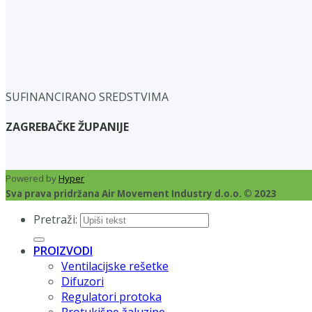
SUFINANCIRANO SREDSTVIMA
ZAGREBAČKE ŽUPANIJE
Powered by
Hyper
Sva prava pridržana Air Movement Industry d.o.o. © 2023
Pretraži:
PROIZVODI
Ventilacijske rešetke
Difuzori
Regulatori protoka