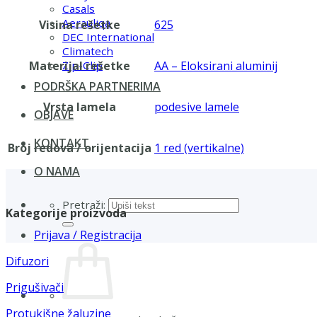
Casals
Aerauliqa
Visina rešetke
625
DEC International
Climatech
Materijal rešetke
AA – Eloksirani aluminij
Zip-Clip
PODRŠKA PARTNERIMA
Vrsta lamela
podesive lamele
OBJAVE
KONTAKT
Broj redova / orijentacija
1 red (vertikalne)
O NAMA
Pretraži:
Kategorije proizvoda
Prijava / Registracija
Difuzori
Prigušivači
Protukišne žaluzine