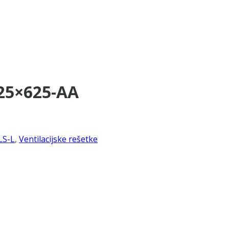
725×625-AA
LS-L
,
Ventilacijske rešetke