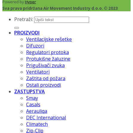
Powered by
Hyper
Sva prava pridržana Air Movement Industry d.o.o. © 2023
Pretraži:
PROIZVODI
Ventilacijske rešetke
Difuzori
Regulatori protoka
Protukišne žaluzine
Prigušivači zvuka
Ventilatori
Zaštita od požara
Ostali proizvodi
ZASTUPSTVA
Smay
Casals
Aerauliqa
DEC International
Climatech
Zip-Clip