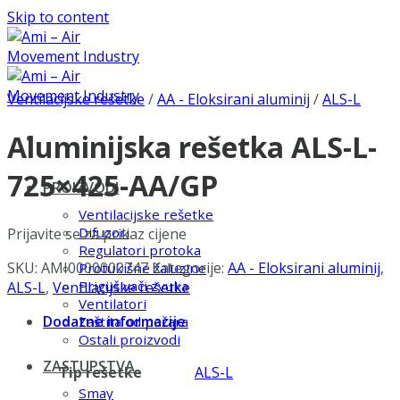
Skip to content
Ventilacijske rešetke
/
AA - Eloksirani aluminij
/
ALS-L
Aluminijska rešetka ALS-L-
725×425-AA/GP
PROIZVODI
Ventilacijske rešetke
Difuzori
Prijavite se za prikaz cijene
Regulatori protoka
SKU:
AMI0000000747
Kategorije:
AA - Eloksirani aluminij
,
Protukišne žaluzine
Prigušivači zvuka
ALS-L
,
Ventilacijske rešetke
Ventilatori
Dodatne informacije
Zaštita od požara
Ostali proizvodi
ZASTUPSTVA
Tip rešetke
ALS-L
Smay