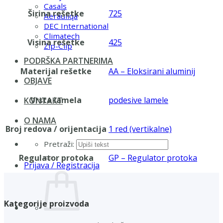
Casals
Širina rešetke
725
Aerauliqa
DEC International
Climatech
Visina rešetke
425
Zip-Clip
PODRŠKA PARTNERIMA
Materijal rešetke
AA – Eloksirani aluminij
OBJAVE
Vrsta lamela
podesive lamele
KONTAKT
O NAMA
Broj redova / orijentacija
1 red (vertikalne)
Pretraži:
Regulator protoka
GP – Regulator protoka
Prijava / Registracija
Kategorije proizvoda