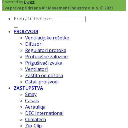
Powered by
Hyper
Sva prava pridržana Air Movement Industry d.o.o. © 2023
Pretraži:
PROIZVODI
Ventilacijske rešetke
Difuzori
Regulatori protoka
Protukišne žaluzine
Prigušivači zvuka
Ventilatori
Zaštita od požara
Ostali proizvodi
ZASTUPSTVA
Smay
Casals
Aerauliqa
DEC International
Climatech
Zip-Clip