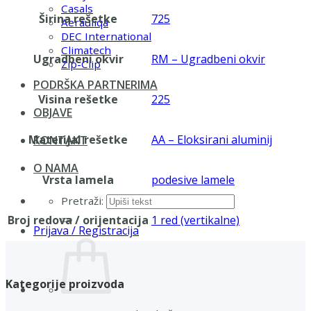
Casals
Širina rešetke
725
Aerauliqa
DEC International
Climatech
Ugradbeni okvir
RM – Ugradbeni okvir
Zip-Clip
PODRŠKA PARTNERIMA
Visina rešetke
225
OBJAVE
Materijal rešetke
AA – Eloksirani aluminij
KONTAKT
O NAMA
Vrsta lamela
podesive lamele
Pretraži:
Broj redova / orijentacija
1 red (vertikalne)
Prijava / Registracija
Kategorije proizvoda