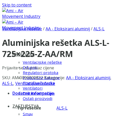
Skip to content
Ventilacijske rešetke
/
AA - Eloksirani aluminij
/
ALS-L
Aluminijska rešetka ALS-L-
725×225-Z-AA/RM
PROIZVODI
Ventilacijske rešetke
Difuzori
Prijavite se za prikaz cijene
Regulatori protoka
SKU:
AMI0000000822
Kategorije:
AA - Eloksirani aluminij
,
Protukišne žaluzine
Prigušivači zvuka
ALS-L
,
Ventilacijske rešetke
Ventilatori
Dodatne informacije
Zaštita od požara
Ostali proizvodi
ZASTUPSTVA
Tip rešetke
ALS-L
Smay