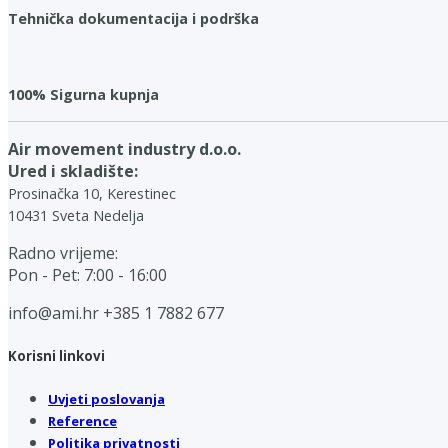
Tehnička dokumentacija i podrška
100% Sigurna kupnja
Air movement industry d.o.o.
Ured i skladište:
Prosinačka 10, Kerestinec
10431 Sveta Nedelja
Radno vrijeme:
Pon - Pet: 7:00 - 16:00
info@ami.hr
+385 1 7882 677
Korisni linkovi
Uvjeti poslovanja
Reference
Politika privatnosti