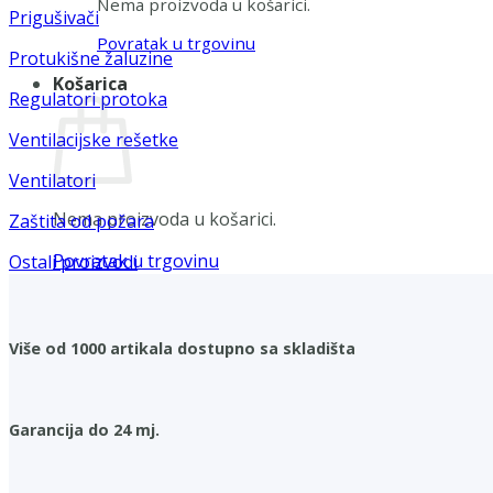
Nema proizvoda u košarici.
Prigušivači
Povratak u trgovinu
Protukišne žaluzine
Košarica
Regulatori protoka
Ventilacijske rešetke
Ventilatori
Nema proizvoda u košarici.
Zaštita od požara
Povratak u trgovinu
Ostali proizvodi
Više od 1000 artikala dostupno sa skladišta
Garancija do 24 mj.