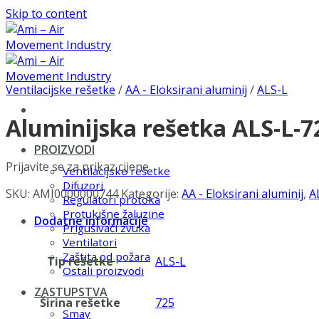
Skip to content
Ventilacijske rešetke
/
AA - Eloksirani aluminij
/
ALS-L
Aluminijska rešetka ALS-L-
PROIZVODI
Prijavite se za prikaz cijene
Ventilacijske rešetke
Difuzori
SKU:
AMI0000000744
Kategorije:
AA - Eloksirani aluminij
,
A
Regulatori protoka
Protukišne žaluzine
Dodatne informacije
Prigušivači zvuka
Ventilatori
Zaštita od požara
Tip rešetke
ALS-L
Ostali proizvodi
ZASTUPSTVA
Širina rešetke
725
Smay