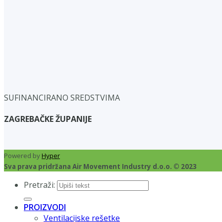
SUFINANCIRANO SREDSTVIMA
ZAGREBAČKE ŽUPANIJE
Powered by
Hyper
Sva prava pridržana Air Movement Industry d.o.o. © 2023
Pretraži:
PROIZVODI
Ventilacijske rešetke