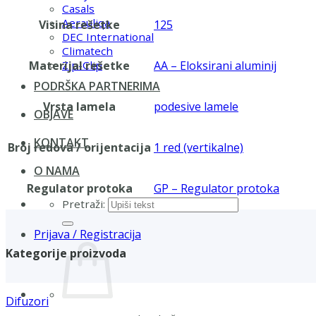
Casals
Aerauliqa
Visina rešetke
125
DEC International
Climatech
Materijal rešetke
AA – Eloksirani aluminij
Zip-Clip
PODRŠKA PARTNERIMA
Vrsta lamela
podesive lamele
OBJAVE
KONTAKT
Broj redova / orijentacija
1 red (vertikalne)
O NAMA
Regulator protoka
GP – Regulator protoka
Pretraži:
Prijava / Registracija
Kategorije proizvoda
Difuzori