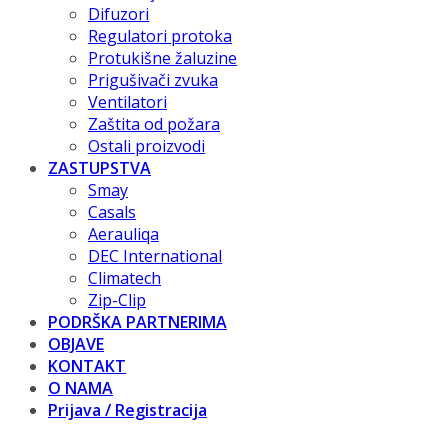
Difuzori
Regulatori protoka
Protukišne žaluzine
Prigušivači zvuka
Ventilatori
Zaštita od požara
Ostali proizvodi
ZASTUPSTVA
Smay
Casals
Aerauliqa
DEC International
Climatech
Zip-Clip
PODRŠKA PARTNERIMA
OBJAVE
KONTAKT
O NAMA
Prijava / Registracija