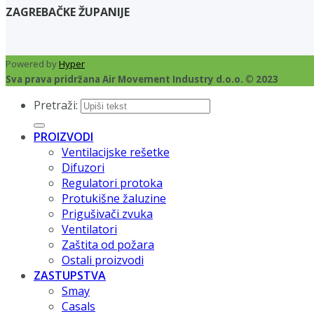
ZAGREBAČKE ŽUPANIJE
Powered by
Hyper
Sva prava pridržana Air Movement Industry d.o.o. © 2023
Pretraži:
PROIZVODI
Ventilacijske rešetke
Difuzori
Regulatori protoka
Protukišne žaluzine
Prigušivači zvuka
Ventilatori
Zaštita od požara
Ostali proizvodi
ZASTUPSTVA
Smay
Casals