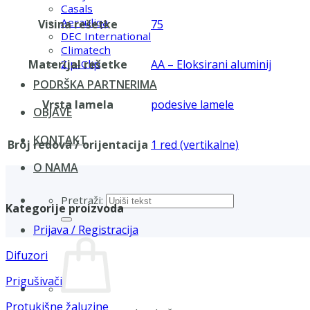
Casals
Aerauliqa
Visina rešetke
75
DEC International
Climatech
Materijal rešetke
AA – Eloksirani aluminij
Zip-Clip
PODRŠKA PARTNERIMA
Vrsta lamela
podesive lamele
OBJAVE
KONTAKT
Broj redova / orijentacija
1 red (vertikalne)
O NAMA
Pretraži:
Kategorije proizvoda
Prijava / Registracija
Difuzori
Prigušivači
Protukišne žaluzine