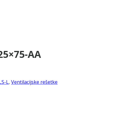
625×75-AA
LS-L
,
Ventilacijske rešetke