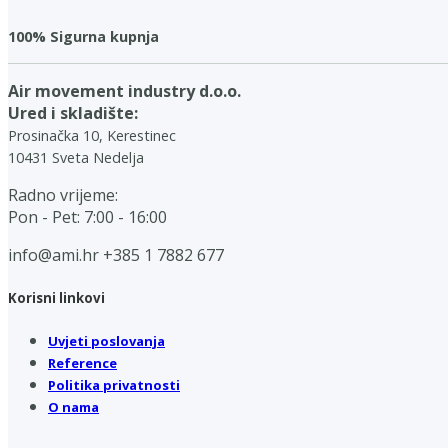
100% Sigurna kupnja
Air movement industry d.o.o.
Ured i skladište:
Prosinačka 10, Kerestinec
10431 Sveta Nedelja
Radno vrijeme:
Pon - Pet: 7:00 - 16:00
info@ami.hr
+385 1 7882 677
Korisni linkovi
Uvjeti poslovanja
Reference
Politika privatnosti
O nama