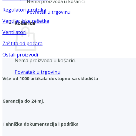
Nema proizvoda u košarici.
Regulatori protoka
Povratak u trgovinu
Ventilacijske rešetke
Košarica
Ventilatori
Zaštita od požara
Ostali proizvodi
Nema proizvoda u košarici.
Povratak u trgovinu
Više od 1000 artikala dostupno sa skladišta
Garancija do 24 mj.
Tehnička dokumentacija i podrška