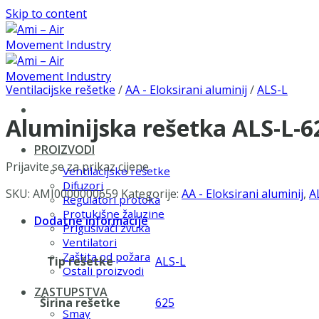
Skip to content
Ventilacijske rešetke
/
AA - Eloksirani aluminij
/
ALS-L
Aluminijska rešetka ALS-L-
PROIZVODI
Prijavite se za prikaz cijene
Ventilacijske rešetke
Difuzori
SKU:
AMI0000000659
Kategorije:
AA - Eloksirani aluminij
,
A
Regulatori protoka
Protukišne žaluzine
Dodatne informacije
Prigušivači zvuka
Ventilatori
Zaštita od požara
Tip rešetke
ALS-L
Ostali proizvodi
ZASTUPSTVA
Širina rešetke
625
Smay