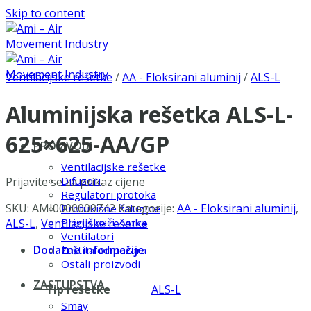
Skip to content
Ventilacijske rešetke
/
AA - Eloksirani aluminij
/
ALS-L
Aluminijska rešetka ALS-L-
625×625-AA/GP
PROIZVODI
Ventilacijske rešetke
Difuzori
Prijavite se za prikaz cijene
Regulatori protoka
SKU:
AMI0000000742
Kategorije:
AA - Eloksirani aluminij
,
Protukišne žaluzine
Prigušivači zvuka
ALS-L
,
Ventilacijske rešetke
Ventilatori
Dodatne informacije
Zaštita od požara
Ostali proizvodi
ZASTUPSTVA
Tip rešetke
ALS-L
Smay