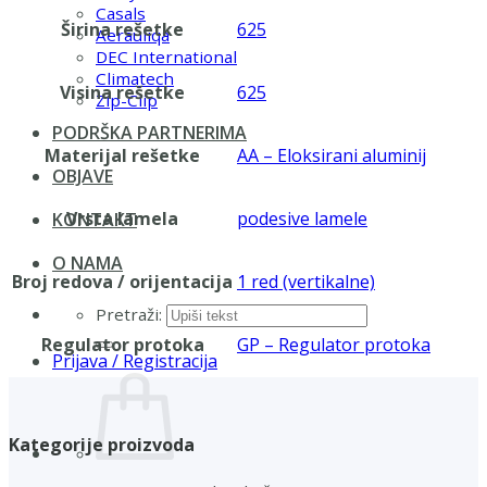
Casals
Širina rešetke
625
Aerauliqa
DEC International
Climatech
Visina rešetke
625
Zip-Clip
PODRŠKA PARTNERIMA
Materijal rešetke
AA – Eloksirani aluminij
OBJAVE
Vrsta lamela
podesive lamele
KONTAKT
O NAMA
Broj redova / orijentacija
1 red (vertikalne)
Pretraži:
Regulator protoka
GP – Regulator protoka
Prijava / Registracija
Kategorije proizvoda