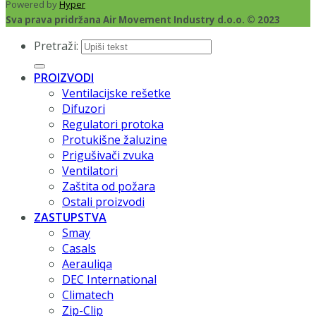
Powered by
Hyper
Sva prava pridržana Air Movement Industry d.o.o. © 2023
Pretraži:
PROIZVODI
Ventilacijske rešetke
Difuzori
Regulatori protoka
Protukišne žaluzine
Prigušivači zvuka
Ventilatori
Zaštita od požara
Ostali proizvodi
ZASTUPSTVA
Smay
Casals
Aerauliqa
DEC International
Climatech
Zip-Clip