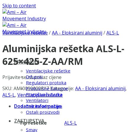
Skip to content
Ventilacijske rešetke
/
AA - Eloksirani aluminij
/
ALS-L
Aluminijska rešetka ALS-L-
625×425-Z-AA/RM
PROIZVODI
Ventilacijske rešetke
Difuzori
Prijavite se za prikaz cijene
Regulatori protoka
SKU:
AMI0000000817
Kategorije:
AA - Eloksirani aluminij
,
Protukišne žaluzine
Prigušivači zvuka
ALS-L
,
Ventilacijske rešetke
Ventilatori
Dodatne informacije
Zaštita od požara
Ostali proizvodi
ZASTUPSTVA
Tip rešetke
ALS-L
Smay