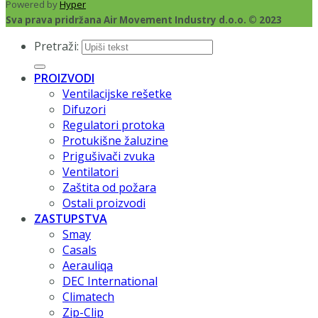
Powered by
Hyper
Sva prava pridržana Air Movement Industry d.o.o. © 2023
Pretraži:
PROIZVODI
Ventilacijske rešetke
Difuzori
Regulatori protoka
Protukišne žaluzine
Prigušivači zvuka
Ventilatori
Zaštita od požara
Ostali proizvodi
ZASTUPSTVA
Smay
Casals
Aerauliqa
DEC International
Climatech
Zip-Clip