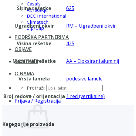
Casals
Širina rešetke
625
Aerauliqa
DEC International
Climatech
Ugradbeni okvir
RM – Ugradbeni okvir
Zip-Clip
PODRŠKA PARTNERIMA
Visina rešetke
425
OBJAVE
Materijal rešetke
AA – Eloksirani aluminij
KONTAKT
O NAMA
Vrsta lamela
podesive lamele
Pretraži:
Broj redova / orijentacija
1 red (vertikalne)
Prijava / Registracija
Kategorije proizvoda