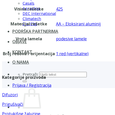
Casals
Aerauliqa
Visina rešetke
425
DEC International
Climatech
Materijal rešetke
AA – Eloksirani aluminij
Zip-Clip
PODRŠKA PARTNERIMA
Vrsta lamela
podesive lamele
OBJAVE
KONTAKT
Broj redova / orijentacija
1 red (vertikalne)
O NAMA
Pretraži:
Kategorije proizvoda
Prijava / Registracija
Difuzori
Prigušivači
Protukišne žaluzine