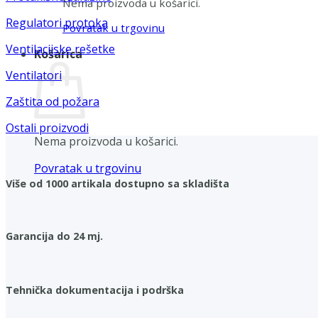
Nema proizvoda u košarici.
Regulatori protoka
Povratak u trgovinu
Ventilacijske rešetke
Košarica
Ventilatori
Zaštita od požara
Ostali proizvodi
Nema proizvoda u košarici.
Povratak u trgovinu
Više od 1000 artikala dostupno sa skladišta
Garancija do 24 mj.
Tehnička dokumentacija i podrška