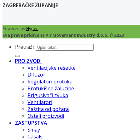
ZAGREBAČKE ŽUPANIJE
Powered by
Hyper
Sva prava pridržana Air Movement Industry d.o.o. © 2023
Pretraži:
PROIZVODI
Ventilacijske rešetke
Difuzori
Regulatori protoka
Protukišne žaluzine
Prigušivači zvuka
Ventilatori
Zaštita od požara
Ostali proizvodi
ZASTUPSTVA
Smay
Casals