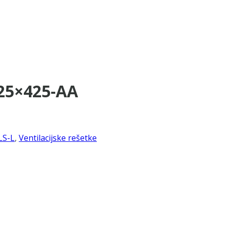
625×425-AA
LS-L
,
Ventilacijske rešetke