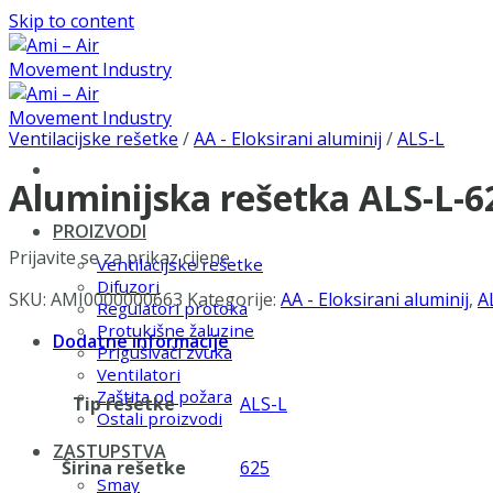
Skip to content
Ventilacijske rešetke
/
AA - Eloksirani aluminij
/
ALS-L
Aluminijska rešetka ALS-L-
PROIZVODI
Prijavite se za prikaz cijene
Ventilacijske rešetke
Difuzori
SKU:
AMI0000000663
Kategorije:
AA - Eloksirani aluminij
,
A
Regulatori protoka
Protukišne žaluzine
Dodatne informacije
Prigušivači zvuka
Ventilatori
Zaštita od požara
Tip rešetke
ALS-L
Ostali proizvodi
ZASTUPSTVA
Širina rešetke
625
Smay