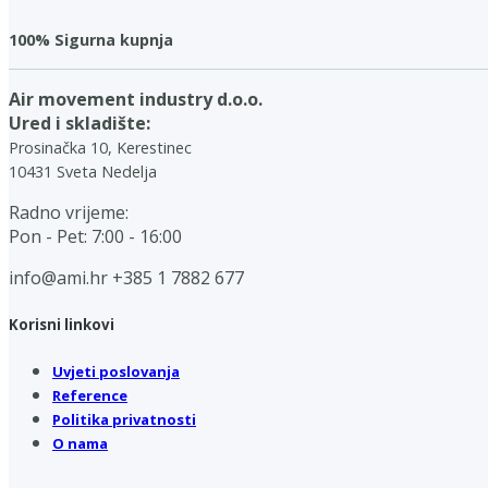
100% Sigurna kupnja
Air movement industry d.o.o.
Ured i skladište:
Prosinačka 10, Kerestinec
10431 Sveta Nedelja
Radno vrijeme:
Pon - Pet: 7:00 - 16:00
info@ami.hr
+385 1 7882 677
Korisni linkovi
Uvjeti poslovanja
Reference
Politika privatnosti
O nama