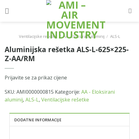
Skip
to
content
Ventilacijske rešetke
/
AA - Eloksirani aluminij
/
ALS-L
Aluminijska rešetka ALS-L-625×225-
Z-AA/RM
Prijavite se za prikaz cijene
SKU:
AMI0000000815
Kategorije:
AA - Eloksirani
aluminij
,
ALS-L
,
Ventilacijske rešetke
DODATNE INFORMACIJE