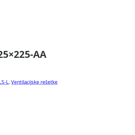
625×225-AA
LS-L
,
Ventilacijske rešetke