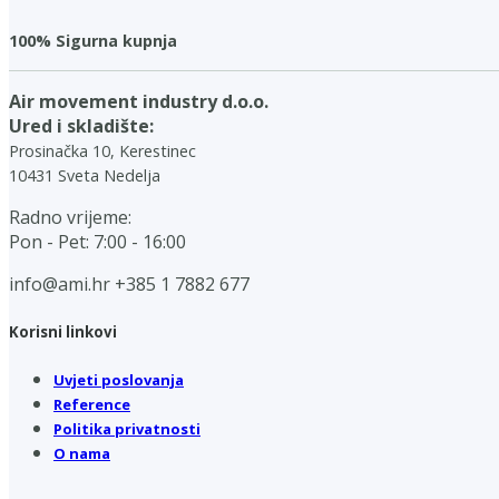
100% Sigurna kupnja
Air movement industry d.o.o.
Ured i skladište:
Prosinačka 10, Kerestinec
10431 Sveta Nedelja
Radno vrijeme:
Pon - Pet: 7:00 - 16:00
info@ami.hr
+385 1 7882 677
Korisni linkovi
Uvjeti poslovanja
Reference
Politika privatnosti
O nama