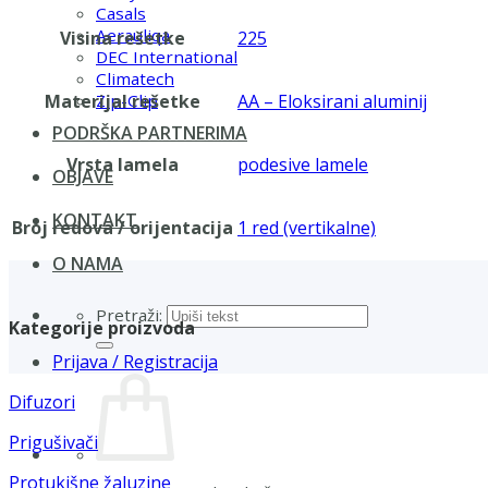
Casals
Aerauliqa
Visina rešetke
225
DEC International
Climatech
Materijal rešetke
AA – Eloksirani aluminij
Zip-Clip
PODRŠKA PARTNERIMA
Vrsta lamela
podesive lamele
OBJAVE
KONTAKT
Broj redova / orijentacija
1 red (vertikalne)
O NAMA
Pretraži:
Kategorije proizvoda
Prijava / Registracija
Difuzori
Prigušivači
Protukišne žaluzine