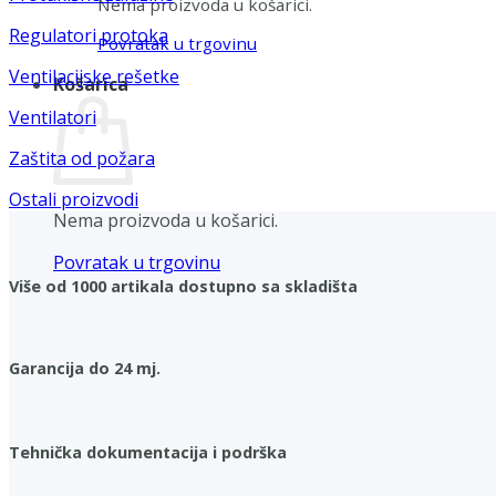
Nema proizvoda u košarici.
Regulatori protoka
Povratak u trgovinu
Ventilacijske rešetke
Košarica
Ventilatori
Zaštita od požara
Ostali proizvodi
Nema proizvoda u košarici.
Povratak u trgovinu
Više od 1000 artikala dostupno sa skladišta
Garancija do 24 mj.
Tehnička dokumentacija i podrška