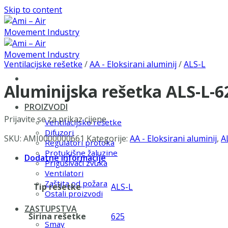
Skip to content
Ventilacijske rešetke
/
AA - Eloksirani aluminij
/
ALS-L
Aluminijska rešetka ALS-L-
PROIZVODI
Prijavite se za prikaz cijene
Ventilacijske rešetke
Difuzori
SKU:
AMI0000000661
Kategorije:
AA - Eloksirani aluminij
,
A
Regulatori protoka
Protukišne žaluzine
Dodatne informacije
Prigušivači zvuka
Ventilatori
Zaštita od požara
Tip rešetke
ALS-L
Ostali proizvodi
ZASTUPSTVA
Širina rešetke
625
Smay