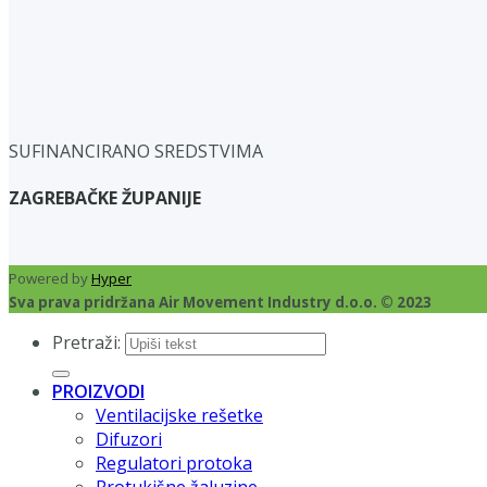
SUFINANCIRANO SREDSTVIMA
ZAGREBAČKE ŽUPANIJE
Powered by
Hyper
Sva prava pridržana Air Movement Industry d.o.o. © 2023
Pretraži:
PROIZVODI
Ventilacijske rešetke
Difuzori
Regulatori protoka