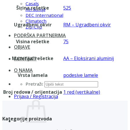
Casals
Širina rešetke
525
Aerauliqa
DEC International
Climatech
Ugradbeni okvir
RM – Ugradbeni okvir
Zip-Clip
PODRŠKA PARTNERIMA
Visina rešetke
75
OBJAVE
Materijal rešetke
AA – Eloksirani aluminij
KONTAKT
O NAMA
Vrsta lamela
podesive lamele
Pretraži:
Broj redova / orijentacija
1 red (vertikalne)
Prijava / Registracija
Kategorije proizvoda