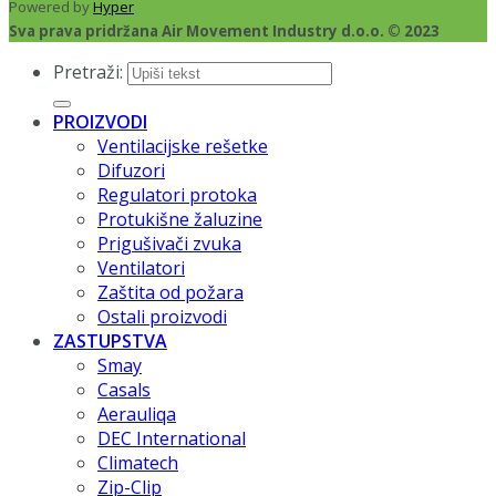
Powered by
Hyper
Sva prava pridržana Air Movement Industry d.o.o. © 2023
Pretraži:
PROIZVODI
Ventilacijske rešetke
Difuzori
Regulatori protoka
Protukišne žaluzine
Prigušivači zvuka
Ventilatori
Zaštita od požara
Ostali proizvodi
ZASTUPSTVA
Smay
Casals
Aerauliqa
DEC International
Climatech
Zip-Clip