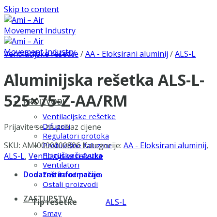
Skip to content
Ventilacijske rešetke
/
AA - Eloksirani aluminij
/
ALS-L
Aluminijska rešetka ALS-L-
525×75-Z-AA/RM
PROIZVODI
Ventilacijske rešetke
Difuzori
Prijavite se za prikaz cijene
Regulatori protoka
SKU:
AMI0000000806
Kategorije:
AA - Eloksirani aluminij
,
Protukišne žaluzine
Prigušivači zvuka
ALS-L
,
Ventilacijske rešetke
Ventilatori
Dodatne informacije
Zaštita od požara
Ostali proizvodi
ZASTUPSTVA
Tip rešetke
ALS-L
Smay