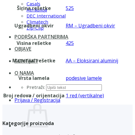
Casals
Širina rešetke
525
Aerauliqa
DEC International
Climatech
Ugradbeni okvir
RM – Ugradbeni okvir
Zip-Clip
PODRŠKA PARTNERIMA
Visina rešetke
425
OBJAVE
Materijal rešetke
AA – Eloksirani aluminij
KONTAKT
O NAMA
Vrsta lamela
podesive lamele
Pretraži:
Broj redova / orijentacija
1 red (vertikalne)
Prijava / Registracija
Kategorije proizvoda