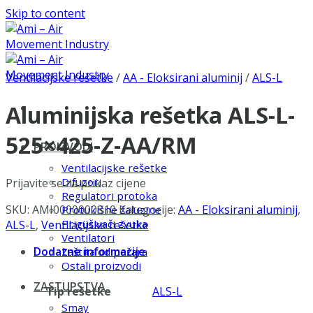
Skip to content
Ventilacijske rešetke
/
AA - Eloksirani aluminij
/
ALS-L
Aluminijska rešetka ALS-L-
525×425-Z-AA/RM
PROIZVODI
Ventilacijske rešetke
Difuzori
Prijavite se za prikaz cijene
Regulatori protoka
SKU:
AMI0000000810
Kategorije:
AA - Eloksirani aluminij
,
Protukišne žaluzine
Prigušivači zvuka
ALS-L
,
Ventilacijske rešetke
Ventilatori
Dodatne informacije
Zaštita od požara
Ostali proizvodi
ZASTUPSTVA
Tip rešetke
ALS-L
Smay