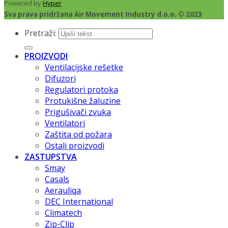
Powered by
Hyper
Sva prava pridržana Air Movement Industry d.o.o. © 2023
Pretraži:
PROIZVODI
Ventilacijske rešetke
Difuzori
Regulatori protoka
Protukišne žaluzine
Prigušivači zvuka
Ventilatori
Zaštita od požara
Ostali proizvodi
ZASTUPSTVA
Smay
Casals
Aerauliqa
DEC International
Climatech
Zip-Clip