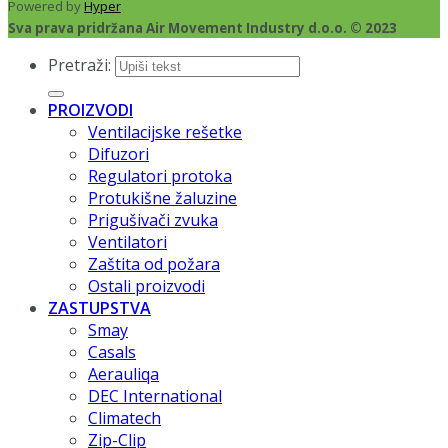
Powered by
Hyper
Sva prava pridržana Air Movement Industry d.o.o. © 2023
Pretraži:
PROIZVODI
Ventilacijske rešetke
Difuzori
Regulatori protoka
Protukišne žaluzine
Prigušivači zvuka
Ventilatori
Zaštita od požara
Ostali proizvodi
ZASTUPSTVA
Smay
Casals
Aerauliqa
DEC International
Climatech
Zip-Clip