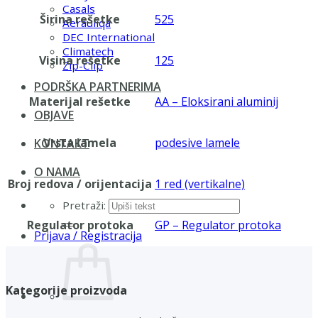
Casals
Širina rešetke
525
Aerauliqa
DEC International
Climatech
Visina rešetke
125
Zip-Clip
PODRŠKA PARTNERIMA
Materijal rešetke
AA – Eloksirani aluminij
OBJAVE
Vrsta lamela
podesive lamele
KONTAKT
O NAMA
Broj redova / orijentacija
1 red (vertikalne)
Pretraži:
Regulator protoka
GP – Regulator protoka
Prijava / Registracija
Kategorije proizvoda