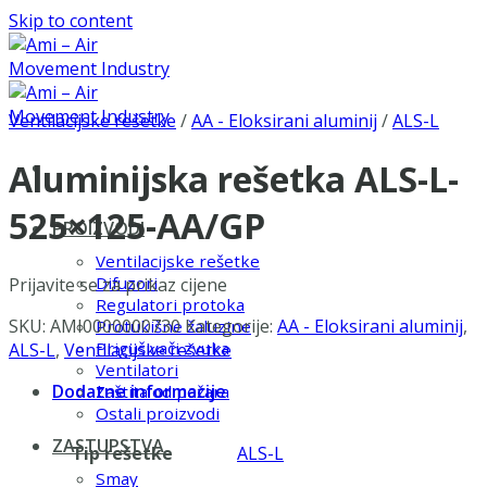
Skip to content
Ventilacijske rešetke
/
AA - Eloksirani aluminij
/
ALS-L
Aluminijska rešetka ALS-L-
525×125-AA/GP
PROIZVODI
Ventilacijske rešetke
Difuzori
Prijavite se za prikaz cijene
Regulatori protoka
SKU:
AMI0000000730
Kategorije:
AA - Eloksirani aluminij
,
Protukišne žaluzine
Prigušivači zvuka
ALS-L
,
Ventilacijske rešetke
Ventilatori
Dodatne informacije
Zaštita od požara
Ostali proizvodi
ZASTUPSTVA
Tip rešetke
ALS-L
Smay