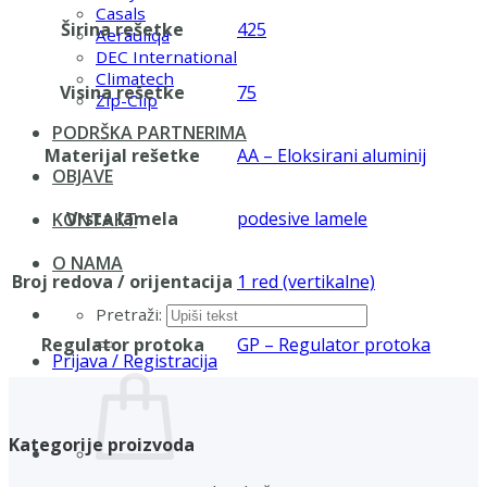
Casals
Širina rešetke
425
Aerauliqa
DEC International
Climatech
Visina rešetke
75
Zip-Clip
PODRŠKA PARTNERIMA
Materijal rešetke
AA – Eloksirani aluminij
OBJAVE
Vrsta lamela
podesive lamele
KONTAKT
O NAMA
Broj redova / orijentacija
1 red (vertikalne)
Pretraži:
Regulator protoka
GP – Regulator protoka
Prijava / Registracija
Kategorije proizvoda