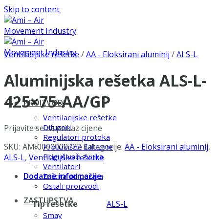
Skip to content
Ventilacijske rešetke
/
AA - Eloksirani aluminij
/
ALS-L
Aluminijska rešetka ALS-L-
425×75-AA/GP
PROIZVODI
Ventilacijske rešetke
Difuzori
Prijavite se za prikaz cijene
Regulatori protoka
SKU:
AMI0000000722
Kategorije:
AA - Eloksirani aluminij
,
Protukišne žaluzine
Prigušivači zvuka
ALS-L
,
Ventilacijske rešetke
Ventilatori
Dodatne informacije
Zaštita od požara
Ostali proizvodi
ZASTUPSTVA
Tip rešetke
ALS-L
Smay