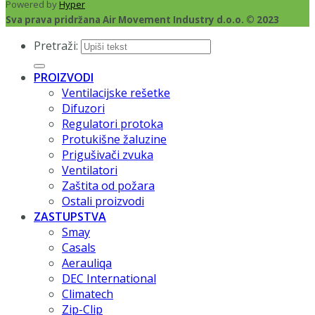
Powered by
Hyper
Sva prava pridržana Air Movement Industry d.o.o. © 2023
Pretraži:
PROIZVODI
Ventilacijske rešetke
Difuzori
Regulatori protoka
Protukišne žaluzine
Prigušivači zvuka
Ventilatori
Zaštita od požara
Ostali proizvodi
ZASTUPSTVA
Smay
Casals
Aerauliqa
DEC International
Climatech
Zip-Clip