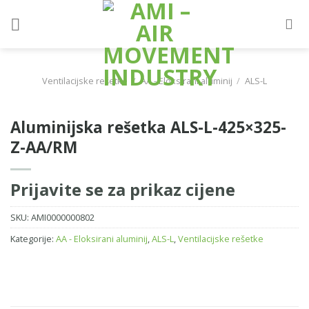
Skip
to
content
Ventilacijske rešetke
/
AA - Eloksirani aluminij
/
ALS-L
Aluminijska rešetka ALS-L-425×325-
Z-AA/RM
Prijavite se za prikaz cijene
SKU:
AMI0000000802
Kategorije:
AA - Eloksirani aluminij
,
ALS-L
,
Ventilacijske rešetke