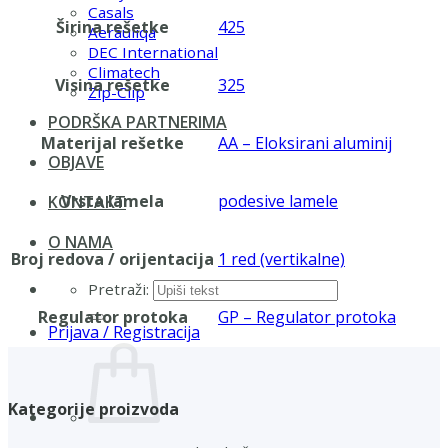
Casals
Širina rešetke
425
Aerauliqa
DEC International
Climatech
Visina rešetke
325
Zip-Clip
PODRŠKA PARTNERIMA
Materijal rešetke
AA – Eloksirani aluminij
OBJAVE
Vrsta lamela
podesive lamele
KONTAKT
O NAMA
Broj redova / orijentacija
1 red (vertikalne)
Pretraži:
Regulator protoka
GP – Regulator protoka
Prijava / Registracija
Kategorije proizvoda