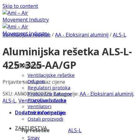
Skip to content
Ventilacijske rešetke
/
AA - Eloksirani aluminij
/
ALS-L
Aluminijska rešetka ALS-L-
425×325-AA/GP
PROIZVODI
Ventilacijske rešetke
Difuzori
Prijavite se za prikaz cijene
Regulatori protoka
SKU:
AMI0000000725
Kategorije:
AA - Eloksirani aluminij
,
Protukišne žaluzine
Prigušivači zvuka
ALS-L
,
Ventilacijske rešetke
Ventilatori
Dodatne informacije
Zaštita od požara
Ostali proizvodi
ZASTUPSTVA
Tip rešetke
ALS-L
Smay