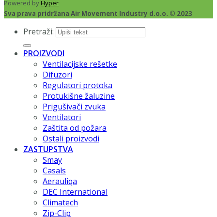
Powered by
Hyper
Sva prava pridržana Air Movement Industry d.o.o. © 2023
Pretraži:
PROIZVODI
Ventilacijske rešetke
Difuzori
Regulatori protoka
Protukišne žaluzine
Prigušivači zvuka
Ventilatori
Zaštita od požara
Ostali proizvodi
ZASTUPSTVA
Smay
Casals
Aerauliqa
DEC International
Climatech
Zip-Clip