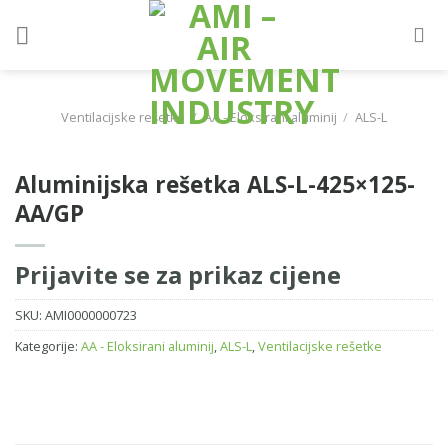
Skip
to
content
Ventilacijske rešetke
/
AA - Eloksirani aluminij
/
ALS-L
Aluminijska rešetka ALS-L-425×125-
AA/GP
Prijavite se za prikaz cijene
SKU:
AMI0000000723
Kategorije:
AA - Eloksirani aluminij
,
ALS-L
,
Ventilacijske rešetke