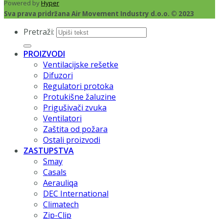
Powered by
Hyper
Sva prava pridržana Air Movement Industry d.o.o. © 2023
Pretraži:
PROIZVODI
Ventilacijske rešetke
Difuzori
Regulatori protoka
Protukišne žaluzine
Prigušivači zvuka
Ventilatori
Zaštita od požara
Ostali proizvodi
ZASTUPSTVA
Smay
Casals
Aerauliqa
DEC International
Climatech
Zip-Clip