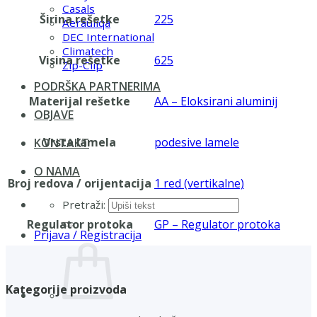
Casals
Širina rešetke
225
Aerauliqa
DEC International
Climatech
Visina rešetke
625
Zip-Clip
PODRŠKA PARTNERIMA
Materijal rešetke
AA – Eloksirani aluminij
OBJAVE
Vrsta lamela
podesive lamele
KONTAKT
O NAMA
Broj redova / orijentacija
1 red (vertikalne)
Pretraži:
Regulator protoka
GP – Regulator protoka
Prijava / Registracija
Kategorije proizvoda