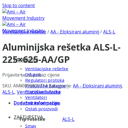
Skip to content
Ventilacijske rešetke
/
AA - Eloksirani aluminij
/
ALS-L
Aluminijska rešetka ALS-L-
225×625-AA/GP
PROIZVODI
Ventilacijske rešetke
Difuzori
Prijavite se za prikaz cijene
Regulatori protoka
SKU:
AMI0000000714
Kategorije:
AA - Eloksirani aluminij
,
Protukišne žaluzine
Prigušivači zvuka
ALS-L
,
Ventilacijske rešetke
Ventilatori
Dodatne informacije
Zaštita od požara
Ostali proizvodi
ZASTUPSTVA
Tip rešetke
ALS-L
Smay