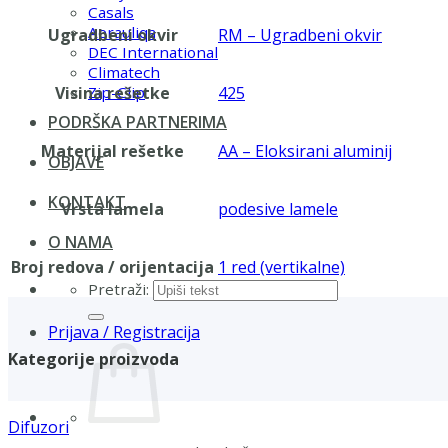
Casals
Aerauliqa
Ugradbeni okvir
RM – Ugradbeni okvir
DEC International
Climatech
Visina rešetke
425
Zip-Clip
PODRŠKA PARTNERIMA
Materijal rešetke
AA – Eloksirani aluminij
OBJAVE
KONTAKT
Vrsta lamela
podesive lamele
O NAMA
Broj redova / orijentacija
1 red (vertikalne)
Pretraži:
Prijava / Registracija
Kategorije proizvoda
Difuzori