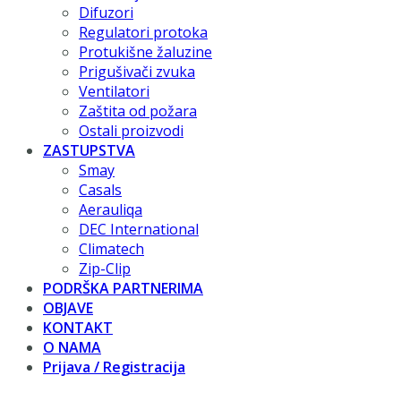
Difuzori
Regulatori protoka
Protukišne žaluzine
Prigušivači zvuka
Ventilatori
Zaštita od požara
Ostali proizvodi
ZASTUPSTVA
Smay
Casals
Aerauliqa
DEC International
Climatech
Zip-Clip
PODRŠKA PARTNERIMA
OBJAVE
KONTAKT
O NAMA
Prijava / Registracija