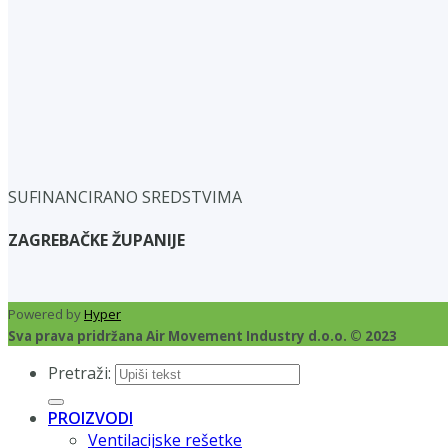
SUFINANCIRANO SREDSTVIMA
ZAGREBAČKE ŽUPANIJE
Powered by
Hyper
Sva prava pridržana Air Movement Industry d.o.o. © 2023
Pretraži:
PROIZVODI
Ventilacijske rešetke