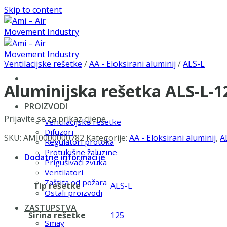
Skip to content
Ventilacijske rešetke
/
AA - Eloksirani aluminij
/
ALS-L
Aluminijska rešetka ALS-L-
PROIZVODI
Prijavite se za prikaz cijene
Ventilacijske rešetke
Difuzori
SKU:
AMI0000000782
Kategorije:
AA - Eloksirani aluminij
,
A
Regulatori protoka
Protukišne žaluzine
Dodatne informacije
Prigušivači zvuka
Ventilatori
Zaštita od požara
Tip rešetke
ALS-L
Ostali proizvodi
ZASTUPSTVA
Širina rešetke
125
Smay