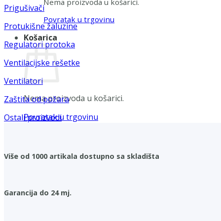
Nema proizvoda u košarici.
Prigušivači
Povratak u trgovinu
Protukišne žaluzine
Košarica
Regulatori protoka
Ventilacijske rešetke
Ventilatori
Nema proizvoda u košarici.
Zaštita od požara
Povratak u trgovinu
Ostali proizvodi
Više od 1000 artikala dostupno sa skladišta
Garancija do 24 mj.