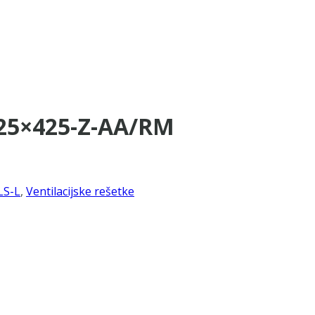
125×425-Z-AA/RM
LS-L
,
Ventilacijske rešetke