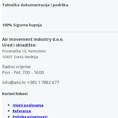
Tehnička dokumentacija i podrška
100% Sigurna kupnja
Air movement industry d.o.o.
Ured i skladište:
Prosinačka 10, Kerestinec
10431 Sveta Nedelja
Radno vrijeme:
Pon - Pet: 7:00 - 16:00
info@ami.hr
+385 1 7882 677
Korisni linkovi
Uvjeti poslovanja
Reference
Politika privatnosti