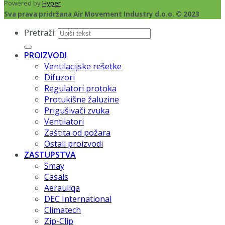
Powered by
Hyper
Sva prava pridržana Air Movement Industry d.o.o. © 2023
Pretraži:
PROIZVODI
Ventilacijske rešetke
Difuzori
Regulatori protoka
Protukišne žaluzine
Prigušivači zvuka
Ventilatori
Zaštita od požara
Ostali proizvodi
ZASTUPSTVA
Smay
Casals
Aerauliqa
DEC International
Climatech
Zip-Clip