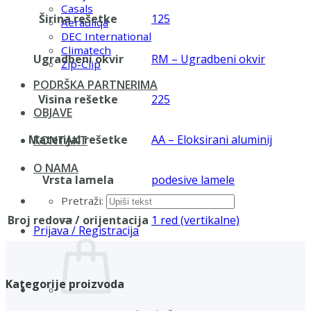
Casals
Širina rešetke
125
Aerauliqa
DEC International
Climatech
Ugradbeni okvir
RM – Ugradbeni okvir
Zip-Clip
PODRŠKA PARTNERIMA
Visina rešetke
225
OBJAVE
Materijal rešetke
AA – Eloksirani aluminij
KONTAKT
O NAMA
Vrsta lamela
podesive lamele
Pretraži:
Broj redova / orijentacija
1 red (vertikalne)
Prijava / Registracija
Kategorije proizvoda