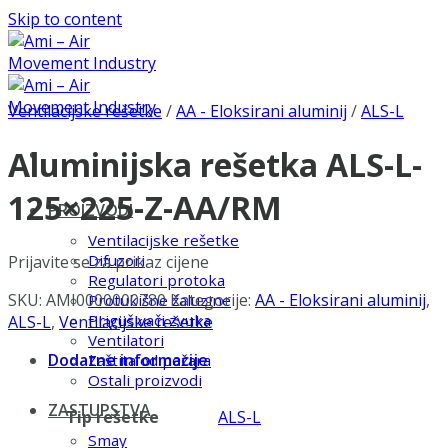
Skip to content
Ventilacijske rešetke
/
AA - Eloksirani aluminij
/
ALS-L
Aluminijska rešetka ALS-L-
125×225-Z-AA/RM
PROIZVODI
Ventilacijske rešetke
Difuzori
Prijavite se za prikaz cijene
Regulatori protoka
SKU:
AMI0000000780
Kategorije:
AA - Eloksirani aluminij
,
Protukišne žaluzine
Prigušivači zvuka
ALS-L
,
Ventilacijske rešetke
Ventilatori
Dodatne informacije
Zaštita od požara
Ostali proizvodi
ZASTUPSTVA
Tip rešetke
ALS-L
Smay