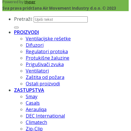
Powered by
Hyper
Sva prava pridržana Air Movement Industry d.o.o. © 2023
Pretraži:
PROIZVODI
Ventilacijske rešetke
Difuzori
Regulatori protoka
Protukišne žaluzine
Prigušivači zvuka
Ventilatori
Zaštita od požara
Ostali proizvodi
ZASTUPSTVA
Smay
Casals
Aerauliqa
DEC International
Climatech
Zip-Clip