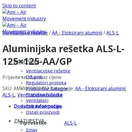
Skip to content
Ventilacijske rešetke
/
AA - Eloksirani aluminij
/
ALS-L
Aluminijska rešetka ALS-L-
125×125-AA/GP
PROIZVODI
Ventilacijske rešetke
Difuzori
Prijavite se za prikaz cijene
Regulatori protoka
SKU:
AMI0000000702
Kategorije:
AA - Eloksirani aluminij
,
Protukišne žaluzine
Prigušivači zvuka
ALS-L
,
Ventilacijske rešetke
Ventilatori
Dodatne informacije
Zaštita od požara
Ostali proizvodi
ZASTUPSTVA
Tip rešetke
ALS-L
Smay