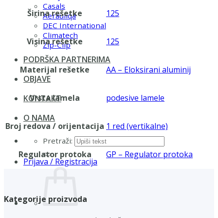
Casals
Širina rešetke
125
Aerauliqa
DEC International
Climatech
Visina rešetke
125
Zip-Clip
PODRŠKA PARTNERIMA
Materijal rešetke
AA – Eloksirani aluminij
OBJAVE
Vrsta lamela
podesive lamele
KONTAKT
O NAMA
Broj redova / orijentacija
1 red (vertikalne)
Pretraži:
Regulator protoka
GP – Regulator protoka
Prijava / Registracija
Kategorije proizvoda