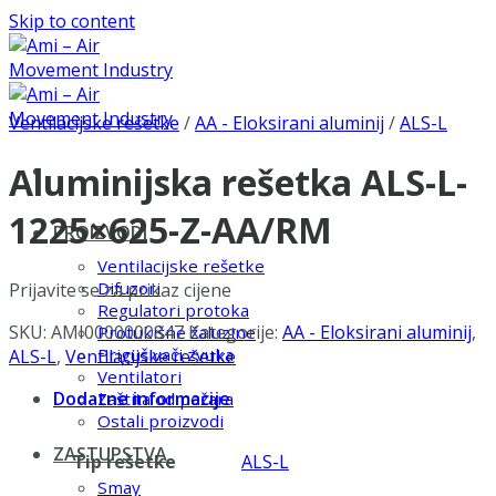
Skip to content
Ventilacijske rešetke
/
AA - Eloksirani aluminij
/
ALS-L
Aluminijska rešetka ALS-L-
1225×625-Z-AA/RM
PROIZVODI
Ventilacijske rešetke
Difuzori
Prijavite se za prikaz cijene
Regulatori protoka
SKU:
AMI0000000847
Kategorije:
AA - Eloksirani aluminij
,
Protukišne žaluzine
Prigušivači zvuka
ALS-L
,
Ventilacijske rešetke
Ventilatori
Dodatne informacije
Zaštita od požara
Ostali proizvodi
ZASTUPSTVA
Tip rešetke
ALS-L
Smay