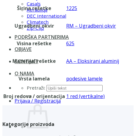
Casals
Širina rešetke
1225
Aerauliqa
DEC International
Climatech
Ugradbeni okvir
RM – Ugradbeni okvir
Zip-Clip
PODRŠKA PARTNERIMA
Visina rešetke
625
OBJAVE
Materijal rešetke
AA – Eloksirani aluminij
KONTAKT
O NAMA
Vrsta lamela
podesive lamele
Pretraži:
Broj redova / orijentacija
1 red (vertikalne)
Prijava / Registracija
Kategorije proizvoda