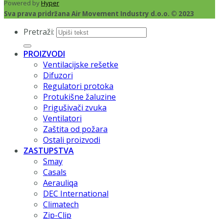
Powered by
Hyper
Sva prava pridržana Air Movement Industry d.o.o. © 2023
Pretraži:
PROIZVODI
Ventilacijske rešetke
Difuzori
Regulatori protoka
Protukišne žaluzine
Prigušivači zvuka
Ventilatori
Zaštita od požara
Ostali proizvodi
ZASTUPSTVA
Smay
Casals
Aerauliqa
DEC International
Climatech
Zip-Clip