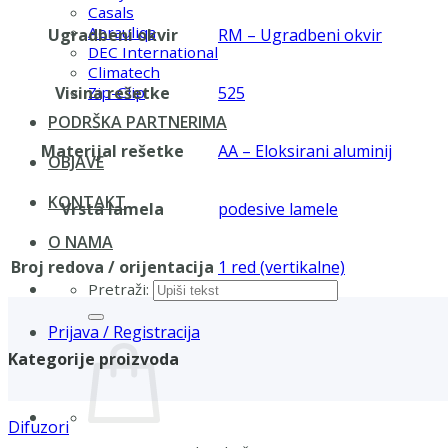
Casals
Aerauliqa
Ugradbeni okvir
RM – Ugradbeni okvir
DEC International
Climatech
Visina rešetke
525
Zip-Clip
PODRŠKA PARTNERIMA
Materijal rešetke
AA – Eloksirani aluminij
OBJAVE
KONTAKT
Vrsta lamela
podesive lamele
O NAMA
Broj redova / orijentacija
1 red (vertikalne)
Pretraži:
Prijava / Registracija
Kategorije proizvoda
Difuzori