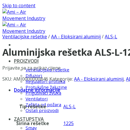
Skip to content
Ventilacijske rešetke
/
AA - Eloksirani aluminij
/
ALS-L
Aluminijska rešetka ALS-L-
PROIZVODI
Prijavite se za prikaz cijene
Ventilacijske rešetke
Difuzori
SKU:
AMI0000000846
Kategorije:
AA - Eloksirani aluminij
,
A
Regulatori protoka
Protukišne žaluzine
Dodatne informacije
Prigušivači zvuka
Ventilatori
Zaštita od požara
Tip rešetke
ALS-L
Ostali proizvodi
ZASTUPSTVA
Širina rešetke
1225
Smay