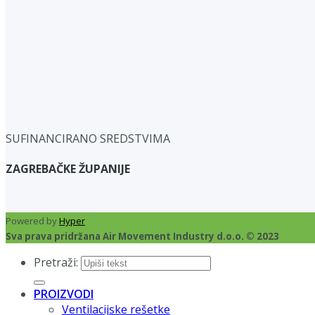
SUFINANCIRANO SREDSTVIMA
ZAGREBAČKE ŽUPANIJE
Powered by
Hyper
Sva prava pridržana Air Movement Industry d.o.o. © 2023
Pretraži:
PROIZVODI
Ventilacijske rešetke