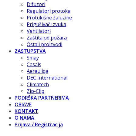
Difuzori
Regulatori protoka
Protukišne žaluzine
Prigušivači zvuka
Ventilatori
Zaštita od požara
Ostali proizvodi
ZASTUPSTVA
Smay
Casals
Aerauliqa
DEC International
Climatech
Zip-Clip
PODRŠKA PARTNERIMA
OBJAVE
KONTAKT
O NAMA
Prijava / Registracija