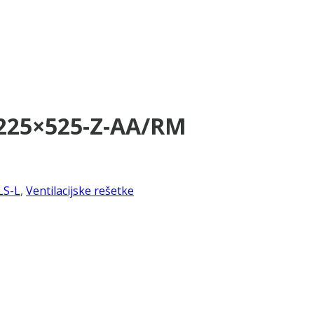
1225×525-Z-AA/RM
LS-L
,
Ventilacijske rešetke