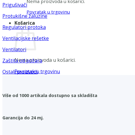
Nema proizvoda u košarici.
Prigušivači
Povratak u trgovinu
Protukišne žaluzine
Košarica
Regulatori protoka
Ventilacijske rešetke
Ventilatori
Nema proizvoda u košarici.
Zaštita od požara
Povratak u trgovinu
Ostali proizvodi
Više od 1000 artikala dostupno sa skladišta
Garancija do 24 mj.