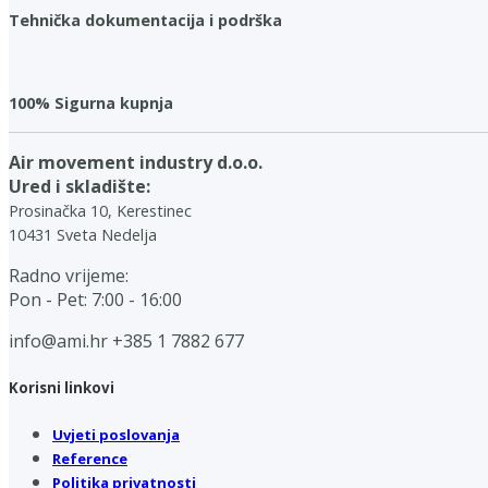
Tehnička dokumentacija i podrška
100% Sigurna kupnja
Air movement industry d.o.o.
Ured i skladište:
Prosinačka 10, Kerestinec
10431 Sveta Nedelja
Radno vrijeme:
Pon - Pet: 7:00 - 16:00
info@ami.hr
+385 1 7882 677
Korisni linkovi
Uvjeti poslovanja
Reference
Politika privatnosti