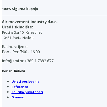
100% Sigurna kupnja
Air movement industry d.o.o.
Ured i skladište:
Prosinačka 10, Kerestinec
10431 Sveta Nedelja
Radno vrijeme:
Pon - Pet: 7:00 - 16:00
info@ami.hr
+385 1 7882 677
Korisni linkovi
Uvjeti poslovanja
Reference
Politika privatnosti
O nama