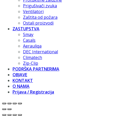
Protukišne žaluzine
Prigušivači zvuka
Ventilatori
Zaštita od požara
Ostali proizvodi
ZASTUPSTVA
Smay
Casals
Aerauliqa
DEC International
Climatech
Zip-Clip
PODRŠKA PARTNERIMA
OBJAVE
KONTAKT
O NAMA
Prijava / Registracija