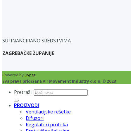
SUFINANCIRANO SREDSTVIMA
ZAGREBAČKE ŽUPANIJE
Powered by
Hyper
Sva prava pridržana Air Movement Industry d.o.o. © 2023
Pretraži:
PROIZVODI
Ventilacijske rešetke
Difuzori
Regulatori protoka