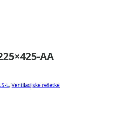
1225×425-AA
LS-L
,
Ventilacijske rešetke