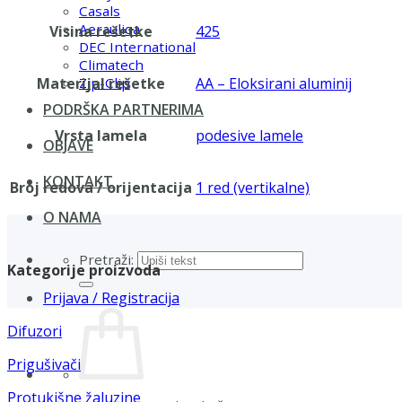
Casals
Aerauliqa
Visina rešetke
425
DEC International
Climatech
Materijal rešetke
AA – Eloksirani aluminij
Zip-Clip
PODRŠKA PARTNERIMA
Vrsta lamela
podesive lamele
OBJAVE
KONTAKT
Broj redova / orijentacija
1 red (vertikalne)
O NAMA
Pretraži:
Kategorije proizvoda
Prijava / Registracija
Difuzori
Prigušivači
Protukišne žaluzine