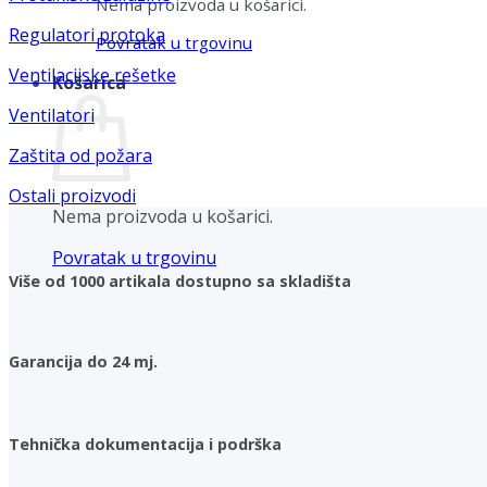
Nema proizvoda u košarici.
Regulatori protoka
Povratak u trgovinu
Ventilacijske rešetke
Košarica
Ventilatori
Zaštita od požara
Ostali proizvodi
Nema proizvoda u košarici.
Povratak u trgovinu
Više od 1000 artikala dostupno sa skladišta
Garancija do 24 mj.
Tehnička dokumentacija i podrška