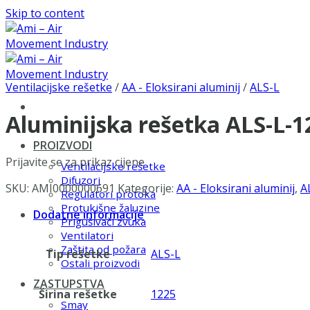
Skip to content
Ventilacijske rešetke
/
AA - Eloksirani aluminij
/
ALS-L
Aluminijska rešetka ALS-L-
PROIZVODI
Prijavite se za prikaz cijene
Ventilacijske rešetke
Difuzori
SKU:
AMI0000000691
Kategorije:
AA - Eloksirani aluminij
,
A
Regulatori protoka
Protukišne žaluzine
Dodatne informacije
Prigušivači zvuka
Ventilatori
Zaštita od požara
Tip rešetke
ALS-L
Ostali proizvodi
ZASTUPSTVA
Širina rešetke
1225
Smay