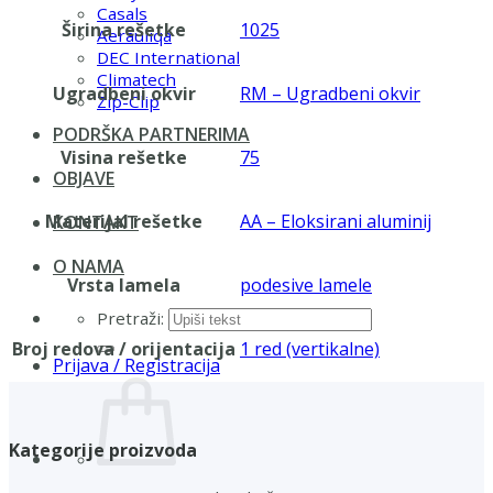
Casals
Širina rešetke
1025
Aerauliqa
DEC International
Climatech
Ugradbeni okvir
RM – Ugradbeni okvir
Zip-Clip
PODRŠKA PARTNERIMA
Visina rešetke
75
OBJAVE
Materijal rešetke
AA – Eloksirani aluminij
KONTAKT
O NAMA
Vrsta lamela
podesive lamele
Pretraži:
Broj redova / orijentacija
1 red (vertikalne)
Prijava / Registracija
Kategorije proizvoda