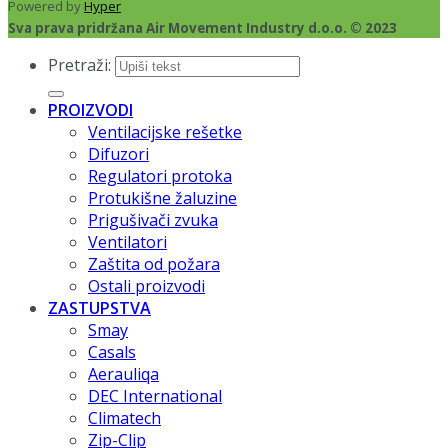
Powered by
Hyper
Sva prava pridržana Air Movement Industry d.o.o. © 2023
Pretraži:
PROIZVODI
Ventilacijske rešetke
Difuzori
Regulatori protoka
Protukišne žaluzine
Prigušivači zvuka
Ventilatori
Zaštita od požara
Ostali proizvodi
ZASTUPSTVA
Smay
Casals
Aerauliqa
DEC International
Climatech
Zip-Clip