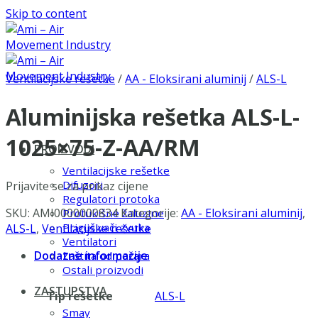
Skip to content
Ventilacijske rešetke
/
AA - Eloksirani aluminij
/
ALS-L
Aluminijska rešetka ALS-L-
1025×75-Z-AA/RM
PROIZVODI
Ventilacijske rešetke
Difuzori
Prijavite se za prikaz cijene
Regulatori protoka
SKU:
AMI0000000834
Kategorije:
AA - Eloksirani aluminij
,
Protukišne žaluzine
Prigušivači zvuka
ALS-L
,
Ventilacijske rešetke
Ventilatori
Dodatne informacije
Zaštita od požara
Ostali proizvodi
ZASTUPSTVA
Tip rešetke
ALS-L
Smay