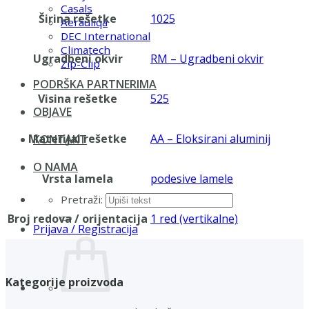
Casals
Širina rešetke
1025
Aerauliqa
DEC International
Climatech
Ugradbeni okvir
RM – Ugradbeni okvir
Zip-Clip
PODRŠKA PARTNERIMA
Visina rešetke
525
OBJAVE
Materijal rešetke
AA – Eloksirani aluminij
KONTAKT
O NAMA
Vrsta lamela
podesive lamele
Pretraži:
Broj redova / orijentacija
1 red (vertikalne)
Prijava / Registracija
Kategorije proizvoda