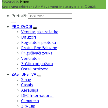
Powered by
Hyper
Sva prava pridržana Air Movement Industry d.o.o. © 2023
Pretraži:
PROIZVODI
Ventilacijske rešetke
Difuzori
Regulatori protoka
Protukišne žaluzine
Prigušivači zvuka
Ventilatori
Zaštita od požara
Ostali proizvodi
ZASTUPSTVA
Smay
Casals
Aerauliqa
DEC International
Climatech
Zip-Clip