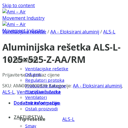
Skip to content
Ventilacijske rešetke
/
AA - Eloksirani aluminij
/
ALS-L
Aluminijska rešetka ALS-L-
1025×525-Z-AA/RM
PROIZVODI
Ventilacijske rešetke
Difuzori
Prijavite se za prikaz cijene
Regulatori protoka
SKU:
AMI0000000839
Kategorije:
AA - Eloksirani aluminij
,
Protukišne žaluzine
Prigušivači zvuka
ALS-L
,
Ventilacijske rešetke
Ventilatori
Dodatne informacije
Zaštita od požara
Ostali proizvodi
ZASTUPSTVA
Tip rešetke
ALS-L
Smay