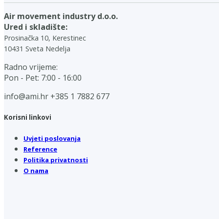
Air movement industry d.o.o.
Ured i skladište:
Prosinačka 10, Kerestinec
10431 Sveta Nedelja
Radno vrijeme:
Pon - Pet: 7:00 - 16:00
info@ami.hr
+385 1 7882 677
Korisni linkovi
Uvjeti poslovanja
Reference
Politika privatnosti
O nama