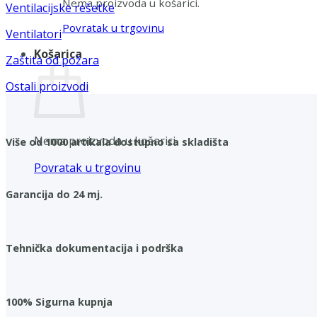
Nema proizvoda u košarici.
Ventilacijske rešetke
Povratak u trgovinu
Ventilatori
Košarica
Zaštita od požara
Ostali proizvodi
Nema proizvoda u košarici.
Više od 1000 artikala dostupno sa skladišta
Povratak u trgovinu
Garancija do 24 mj.
Tehnička dokumentacija i podrška
100% Sigurna kupnja