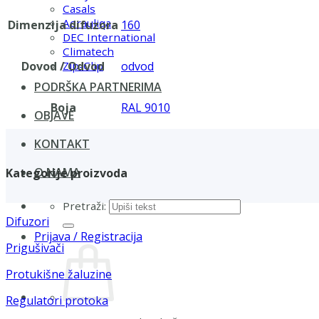
Casals
Aerauliqa
Dimenzija difuzora
160
DEC International
Climatech
Dovod / Odvod
odvod
Zip-Clip
PODRŠKA PARTNERIMA
Boja
RAL 9010
OBJAVE
KONTAKT
O NAMA
Kategorije proizvoda
Pretraži:
Difuzori
Prijava / Registracija
Prigušivači
Protukišne žaluzine
Regulatori protoka