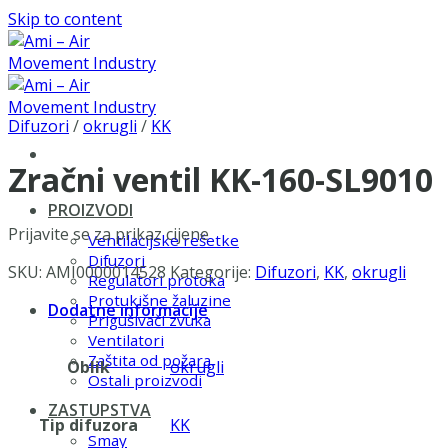
Skip to content
Difuzori
/
okrugli
/
KK
Zračni ventil KK-160-SL9010
PROIZVODI
Prijavite se za prikaz cijene
Ventilacijske rešetke
Difuzori
SKU:
AMI0000014528
Kategorije:
Difuzori
,
KK
,
okrugli
Regulatori protoka
Protukišne žaluzine
Dodatne informacije
Prigušivači zvuka
Ventilatori
Zaštita od požara
Oblik
okrugli
Ostali proizvodi
ZASTUPSTVA
Tip difuzora
KK
Smay