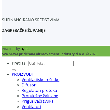
SUFINANCIRANO SREDSTVIMA
ZAGREBAČKE ŽUPANIJE
Powered by
Hyper
Sva prava pridržana Air Movement Industry d.o.o. © 2023
Pretraži:
PROIZVODI
Ventilacijske rešetke
Difuzori
Regulatori protoka
Protukišne žaluzine
Prigušivači zvuka
Ventilatori