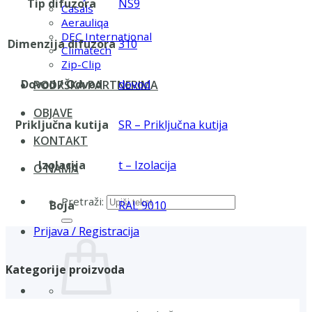
Tip difuzora
NS9
Casals
Aerauliqa
DEC International
Dimenzija difuzora
310
Climatech
Zip-Clip
Dovod / Odvod
dovod
PODRŠKA PARTNERIMA
OBJAVE
Priključna kutija
SR – Priključna kutija
KONTAKT
Izolacija
t – Izolacija
O NAMA
Pretraži:
Boja
RAL 9010
Prijava / Registracija
Kategorije proizvoda