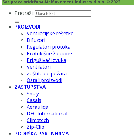
Sva prava pridržana Air Movement Industry d.o.o. © 2023
Pretraži:
PROIZVODI
Ventilacijske rešetke
Difuzori
Regulatori protoka
Protukišne žaluzine
Prigušivači zvuka
Ventilatori
Zaštita od požara
Ostali proizvodi
ZASTUPSTVA
Smay
Casals
Aerauliqa
DEC International
Climatech
Zip-Clip
PODRŠKA PARTNERIMA