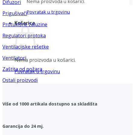
Nema proizvoda u košarici.
Difuzori
Povratak u trgovinu
Prigušivači
Košarica
Protukišne žaluzine
Regulatori protoka
Ventilacijske rešetke
Ventilatori
Nema proizvoda u košarici.
Zaštita od požara
Povratak u trgovinu
Ostali proizvodi
Više od 1000 artikala dostupno sa skladišta
Garancija do 24 mj.