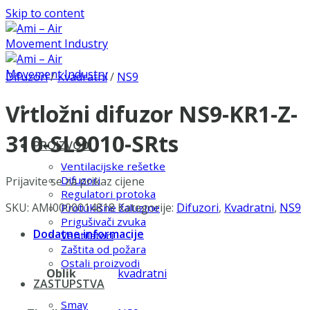
Skip to content
Difuzori
/
Kvadratni
/
NS9
Vrtložni difuzor NS9-KR1-Z-
310-SL9010-SRts
PROIZVODI
Ventilacijske rešetke
Difuzori
Prijavite se za prikaz cijene
Regulatori protoka
SKU:
AMI0000014818
Kategorije:
Difuzori
,
Kvadratni
,
NS9
Protukišne žaluzine
Prigušivači zvuka
Dodatne informacije
Ventilatori
Zaštita od požara
Ostali proizvodi
Oblik
kvadratni
ZASTUPSTVA
Smay