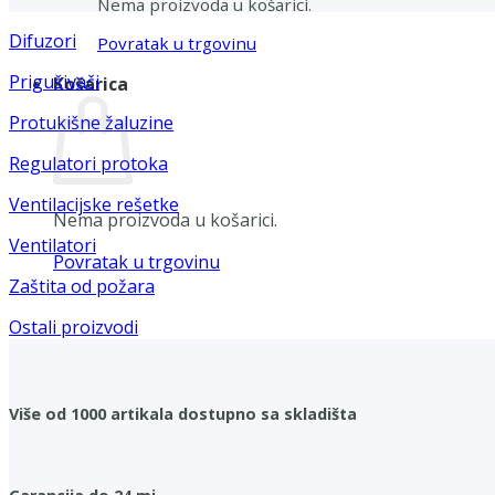
Nema proizvoda u košarici.
Difuzori
Povratak u trgovinu
Prigušivači
Košarica
Protukišne žaluzine
Regulatori protoka
Ventilacijske rešetke
Nema proizvoda u košarici.
Ventilatori
Povratak u trgovinu
Zaštita od požara
Ostali proizvodi
Više od 1000 artikala dostupno sa skladišta