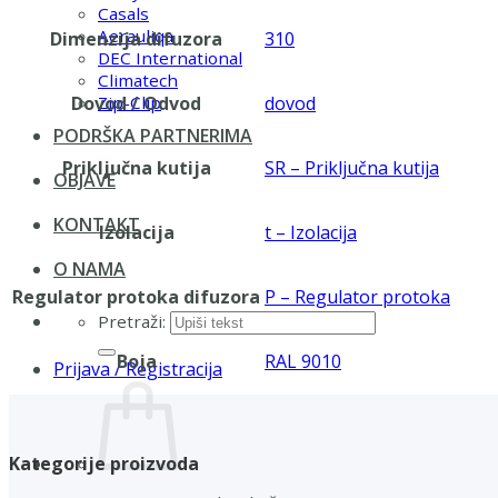
Casals
Aerauliqa
Dimenzija difuzora
310
DEC International
Climatech
Dovod / Odvod
dovod
Zip-Clip
PODRŠKA PARTNERIMA
Priključna kutija
SR – Priključna kutija
OBJAVE
KONTAKT
Izolacija
t – Izolacija
O NAMA
Regulator protoka difuzora
P – Regulator protoka
Pretraži:
Boja
RAL 9010
Prijava / Registracija
Kategorije proizvoda