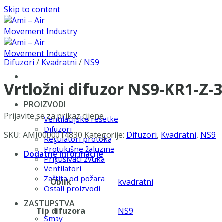
Skip to content
Difuzori
/
Kvadratni
/
NS9
Vrtložni difuzor NS9-KR1-Z-
PROIZVODI
Prijavite se za prikaz cijene
Ventilacijske rešetke
Difuzori
SKU:
AMI0000014830
Kategorije:
Difuzori
,
Kvadratni
,
NS9
Regulatori protoka
Protukišne žaluzine
Dodatne informacije
Prigušivači zvuka
Ventilatori
Zaštita od požara
Oblik
kvadratni
Ostali proizvodi
ZASTUPSTVA
Tip difuzora
NS9
Smay