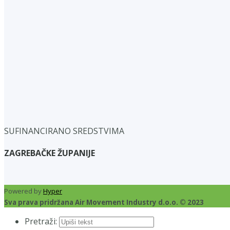
SUFINANCIRANO SREDSTVIMA
ZAGREBAČKE ŽUPANIJE
Powered by
Hyper
Sva prava pridržana Air Movement Industry d.o.o. © 2023
Pretraži: