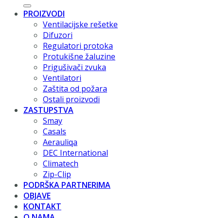
PROIZVODI
Ventilacijske rešetke
Difuzori
Regulatori protoka
Protukišne žaluzine
Prigušivači zvuka
Ventilatori
Zaštita od požara
Ostali proizvodi
ZASTUPSTVA
Smay
Casals
Aerauliqa
DEC International
Climatech
Zip-Clip
PODRŠKA PARTNERIMA
OBJAVE
KONTAKT
O NAMA