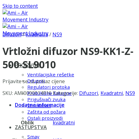
Skip to content
Difuzori
/
Kvadratni
/
NS9
Vrtložni difuzor NS9-KK1-Z-
500-SL9010
PROIZVODI
Ventilacijske rešetke
Difuzori
Prijavite se za prikaz cijene
Regulatori protoka
SKU:
AMI0000014916
Kategorije:
Difuzori
,
Kvadratni
,
NS9
Protukišne žaluzine
Prigušivači zvuka
Dodatne informacije
Ventilatori
Zaštita od požara
Ostali proizvodi
Oblik
kvadratni
ZASTUPSTVA
Smay